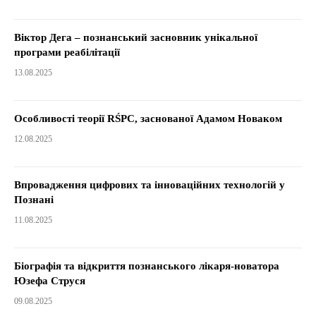
Віктор Дега – познанський засновник унікальної
програми реабілітації
13.08.2025
Особливості теорії RŚPC, заснованої Адамом Новаком
12.08.2025
Впровадження цифрових та інноваційних технологій у
Познані
11.08.2025
Біографія та відкриття познанського лікаря-новатора
Юзефа Струся
09.08.2025