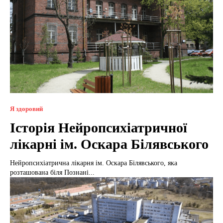
Я здоровий
Історія Нейропсихіатричної
лікарні ім. Оскара Білявського
Нейропсихіатрична лікарня ім. Оскара Білявського, яка
розташована біля Познані...