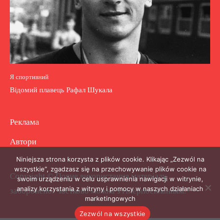
Я спортивний
Відомий плавець Рафал Шукала
Реклама
Автори
Niniejsza strona korzysta z plików cookie. Klikając „Zezwól na
wszystkie”, zgadzasz się na przechowywanie plików cookie na
Copyright © Повне використання матеріалу
swoim urządzeniu w celu usprawnienia nawigacji w witrynie,
analizy korzystania z witryny i pomocy w naszych działaniach
заборонено. Частково можна з гіперпосиланням.
marketingowych
Zezwól na wszystkie