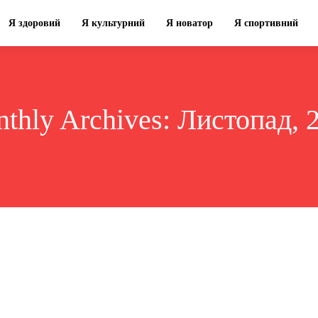
Я здоровий
Я культурний
Я новатор
Я спортивний
thly Archives: Листопад, 