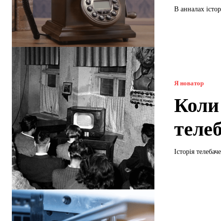
В анналах істор
Я новатор
Коли
теле
Історія телебач