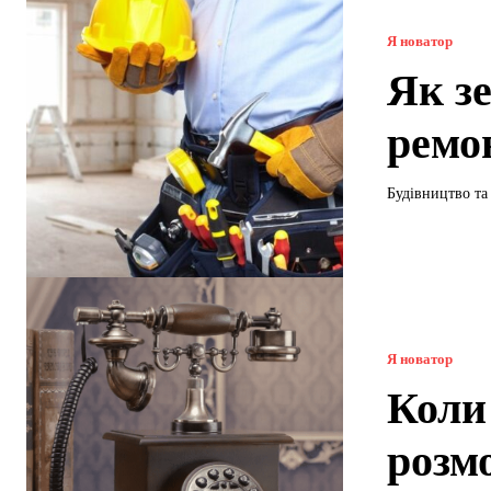
Я новатор
Як з
ремо
Будівництво та
Я новатор
Коли
розм