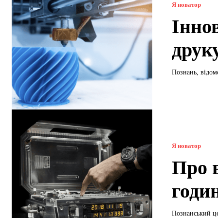
Я новатор
Інно
друк
Познань, відоме
Я новатор
Про 
годи
Познанський це