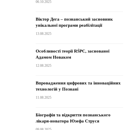
06.10.2025
Віктор Дега – познанський засновник
унікальної програми реабілітації
13.08.2025
Особливості теорії RŚPC, заснованої
Адамом Новаком
12.08.2025
Впровадження цифрових та інноваційних
технологій у Познані
11.08.2025
Біографія та відкриття познанського
лікаря-новатора Юзефа Струся
09.08.2025