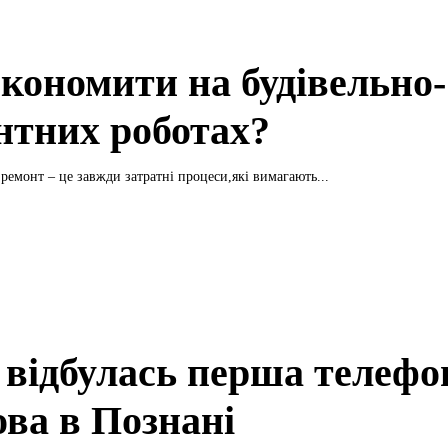
економити на будівельно-
нтних роботах?
 ремонт – це завжди затратні процеси,які вимагають...
 відбулась перша телефо
ова в Познані