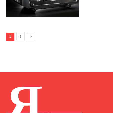
1
2
Я