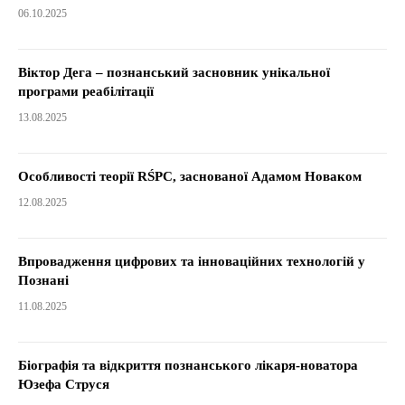
06.10.2025
Віктор Дега – познанський засновник унікальної
програми реабілітації
13.08.2025
Особливості теорії RŚPC, заснованої Адамом Новаком
12.08.2025
Впровадження цифрових та інноваційних технологій у
Познані
11.08.2025
Біографія та відкриття познанського лікаря-новатора
Юзефа Струся