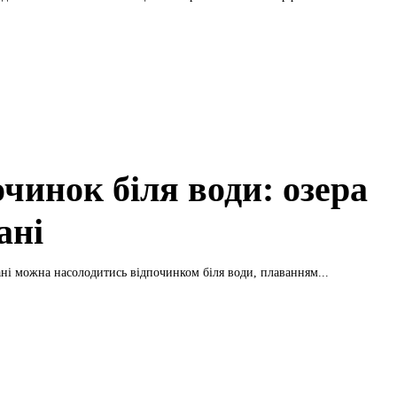
чинок біля води: озера
ані
ні можна насолодитись відпочинком біля води, плаванням...