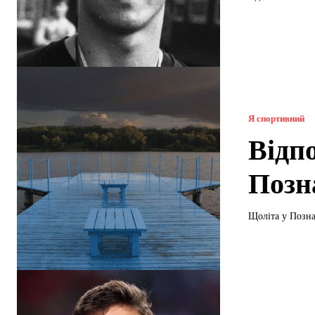
Я спортивний
Відпо
Позн
Щоліта у Позна