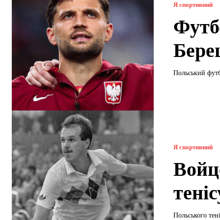
Я спортивний
Футб
Бере
Польський футб
Я спортивний
Войц
теніс
Польського тен