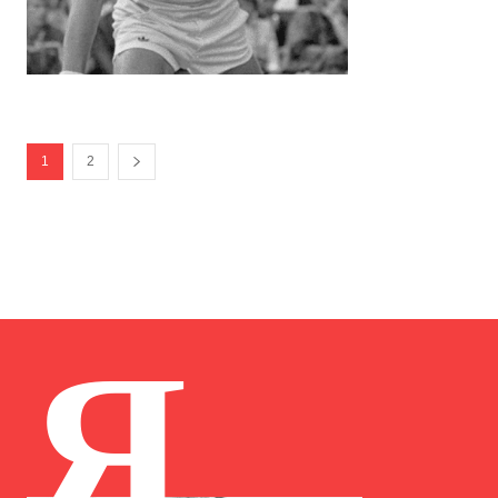
1
2
Я