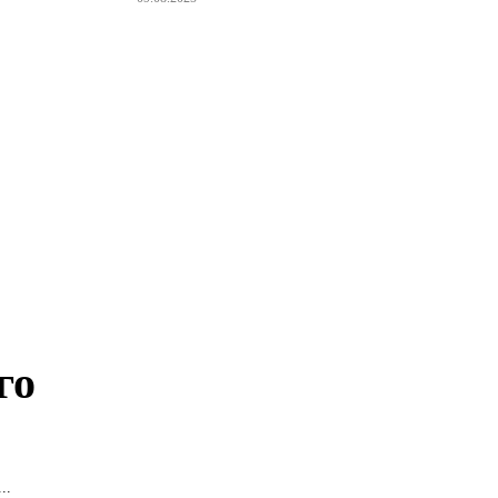
го
..