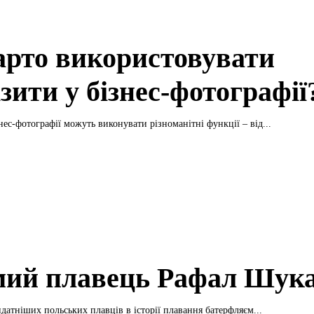
арто використовувати
зити у бізнес-фотографії
нес-фотографії можуть виконувати різноманітні функції – від...
мий плавець Рафал Шук
датніших польських плавців в історії плавання батерфляєм...