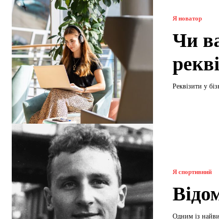
Я новатор
Чи в
рекві
Реквізити у біз
Я спортивний
Відо
Одним із найви