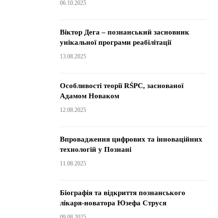
06.10.2025
Віктор Дега – познанський засновник
унікальної програми реабілітації
13.08.2025
Особливості теорії RŚPC, заснованої
Адамом Новаком
12.08.2025
Впровадження цифрових та інноваційних
технологій у Познані
11.08.2025
Біографія та відкриття познанського
лікаря-новатора Юзефа Струся
09.08.2025