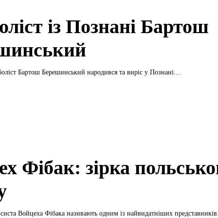
оліст із Познані Бартош
шинський
оліст Бартош Берешинський народився та виріс у Познані....
ех Фібак: зірка польсько
у
ісиста Войцеха Фібака називають одним із найвидатніших представників.