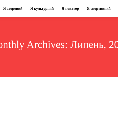
Я здоровий
Я культурний
Я новатор
Я спортивний
nthly Archives: Липень, 2