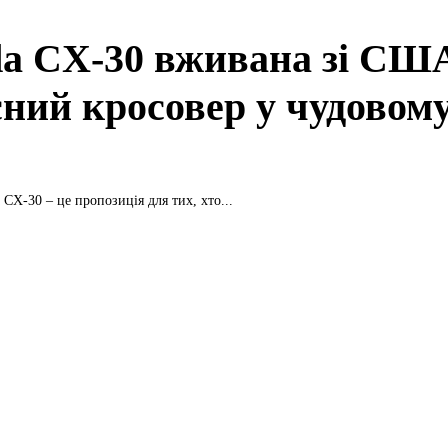
a CX-30 вживана зі СШ
сний кросовер у чудовом
CX-30 – це пропозиція для тих, хто...