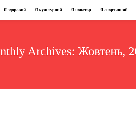
Я здоровий
Я культурний
Я новатор
Я спортивний
thly Archives: Жовтень, 