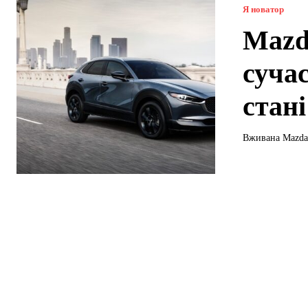
Я новатор
Mazd
суча
стані
Вживана Mazda 