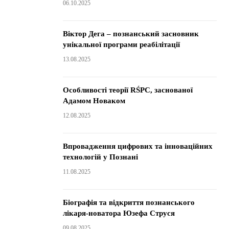
06.10.2025
Віктор Дега – познанський засновник
унікальної програми реабілітації
13.08.2025
Особливості теорії RŚPC, заснованої
Адамом Новаком
12.08.2025
Впровадження цифрових та інноваційних
технологій у Познані
11.08.2025
Біографія та відкриття познанського
лікаря-новатора Юзефа Струся
09.08.2025