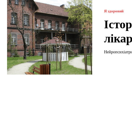
Я здоровий
Істо
лікар
Нейропсихіатрич