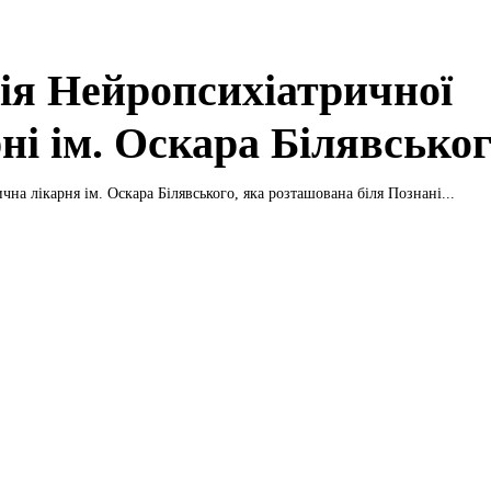
рія Нейропсихіатричної
ні ім. Оскара Білявсько
на лікарня ім. Оскара Білявського, яка розташована біля Познані...