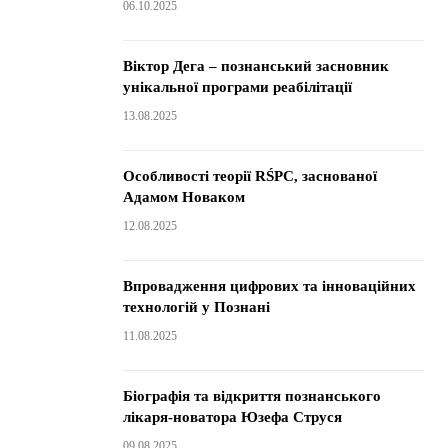
06.10.2025
Віктор Дега – познанський засновник
унікальної програми реабілітації
13.08.2025
Особливості теорії RŚPC, заснованої
Адамом Новаком
12.08.2025
Впровадження цифрових та інноваційних
технологій у Познані
11.08.2025
Біографія та відкриття познанського
лікаря-новатора Юзефа Струся
09.08.2025