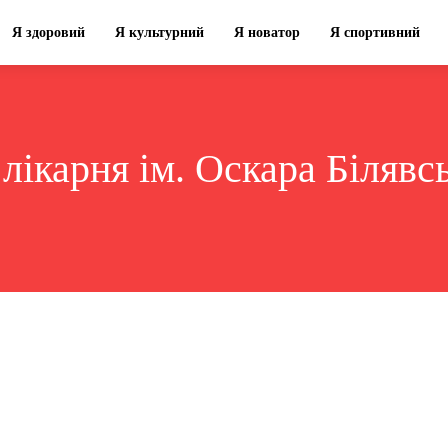
Я здоровий
Я культурний
Я новатор
Я спортивний
:
лікарня ім. Оскара Білявс