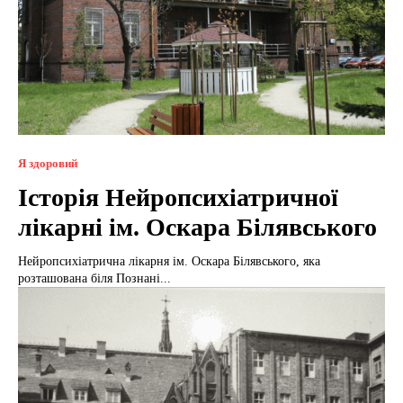
Я здоровий
Історія Нейропсихіатричної
лікарні ім. Оскара Білявського
Нейропсихіатрична лікарня ім. Оскара Білявського, яка
розташована біля Познані...