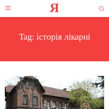
Я
Tag:
історія лікарні