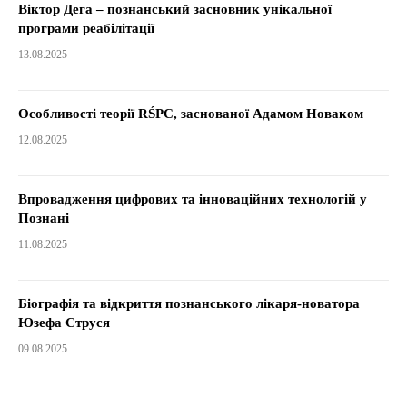
Віктор Дега – познанський засновник унікальної
програми реабілітації
13.08.2025
Особливості теорії RŚPC, заснованої Адамом Новаком
12.08.2025
Впровадження цифрових та інноваційних технологій у
Познані
11.08.2025
Біографія та відкриття познанського лікаря-новатора
Юзефа Струся
09.08.2025