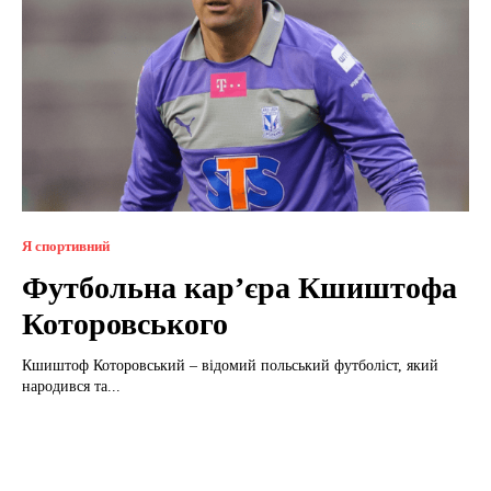
Я спортивний
Футбольна кар’єра Кшиштофа
Которовського
Кшиштоф Которовський – відомий польський футболіст, який
народився та...