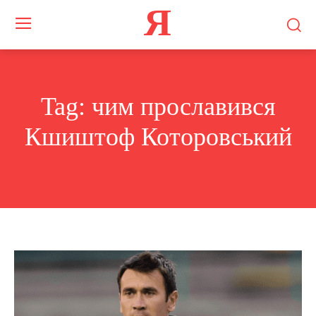
Я
Tag:
чим прославився
Кшиштоф Которовський