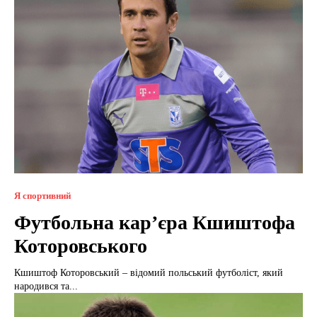
Я спортивний
Футбольна кар’єра Кшиштофа
Которовського
Кшиштоф Которовський – відомий польський футболіст, який
народився та...