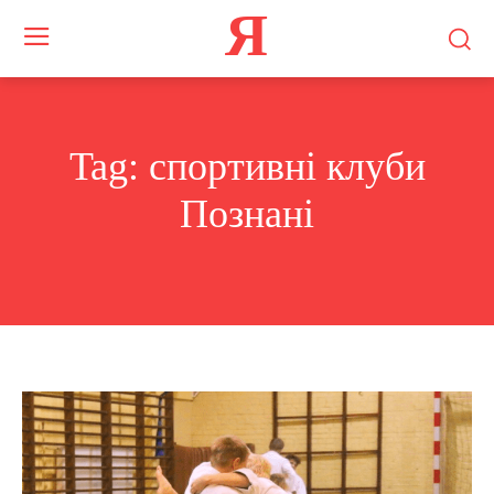
Я
Tag:
спортивні клуби
Познані