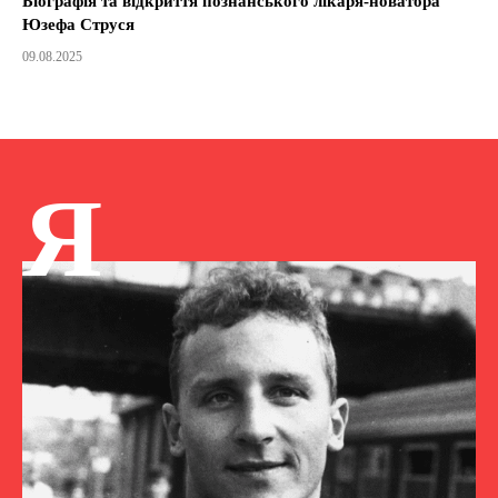
Біографія та відкриття познанського лікаря-новатора
Юзефа Струся
09.08.2025
Я