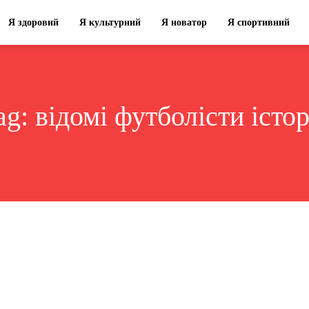
Я здоровий
Я культурний
Я новатор
Я спортивний
ag:
відомі футболісти істор