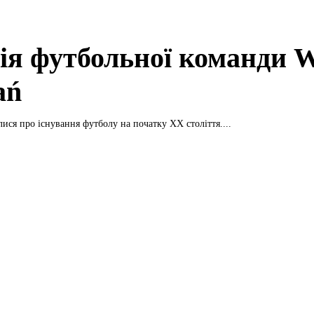
рія футбольної команди 
ań
лися про існування футболу на початку XX століття....