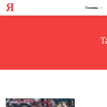
Я
Головна
T