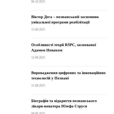
06.10.2025
Віктор Дега – познанський засновник
унікальної програми реабілітації
13.08.2025
Особливості теорії RŚPC, заснованої
Адамом Новаком
12.08.2025
Впровадження цифрових та інноваційних
технологій у Познані
11.08.2025
Біографія та відкриття познанського
лікаря-новатора Юзефа Струся
09.08.2025