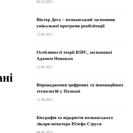
06.10.2025
Віктор Дега – познанський засновник
унікальної програми реабілітації
13.08.2025
Особливості теорії RŚPC, заснованої
Адамом Новаком
12.08.2025
ані
Впровадження цифрових та інноваційних
технологій у Познані
11.08.2025
Біографія та відкриття познанського
лікаря-новатора Юзефа Струся
09.08.2025