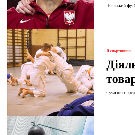
Польський футб
Я спортивний
Діял
това
Сучасне спорти