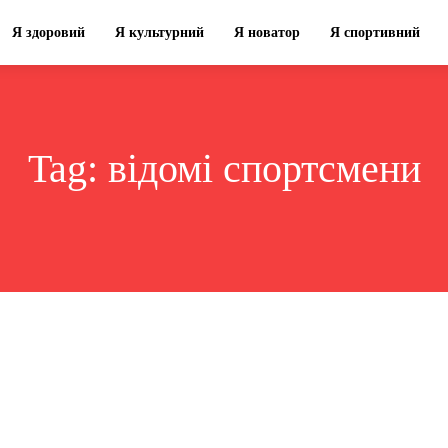
Я здоровий
Я культурний
Я новатор
Я спортивний
Tag:
відомі спортсмени