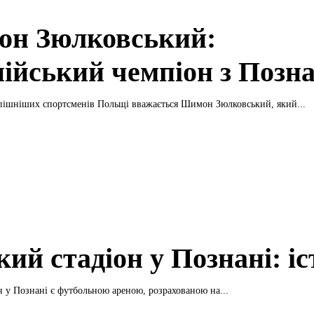
н Зюлковський:
пійський чемпіон з Позна
пішніших спортсменів Польщі вважається Шимон Зюлковський, який...
ий стадіон у Познані: іс
н у Познані є футбольною ареною, розрахованою на...