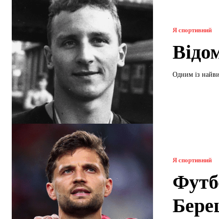
Я спортивний
Відо
Одним із найви
Я спортивний
Футб
Бере