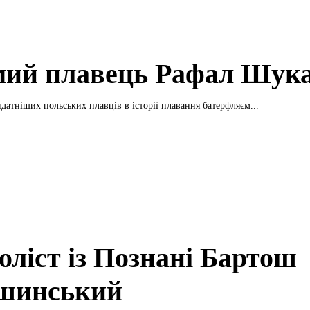
мий плавець Рафал Шук
датніших польських плавців в історії плавання батерфляєм...
оліст із Познані Бартош
шинський