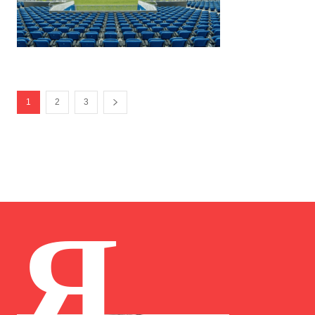
1
2
3
Я