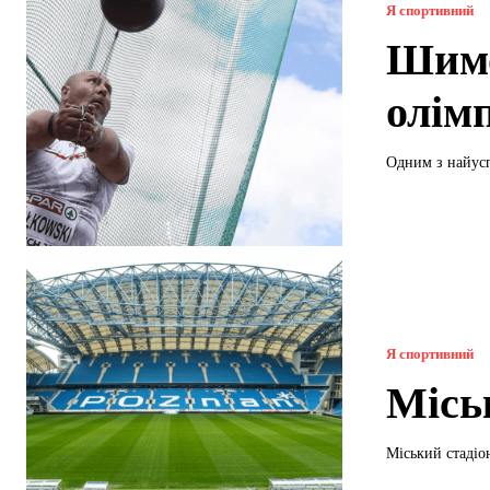
Я спортивний
Шимо
олім
Одним з найус
Я спортивний
Міськ
Міський стадіо