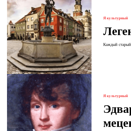
Я культурный
Леге
Каждый старый 
Я культурный
Эдва
меце