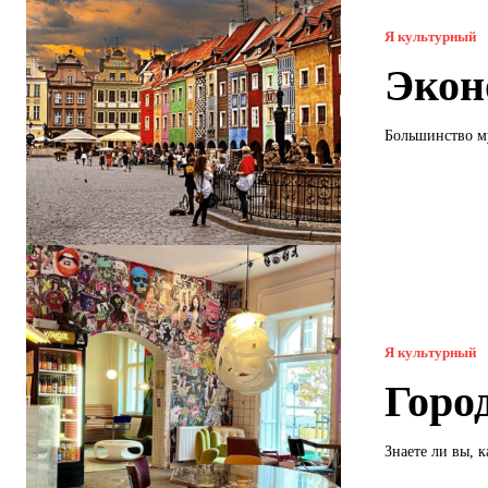
Я культурный
Экон
Большинство му
Я культурный
Горо
Знаете ли вы, 