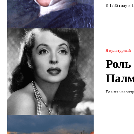
В 1786 году в 
Я культурный
Роль
Палм
Ее имя навсегд