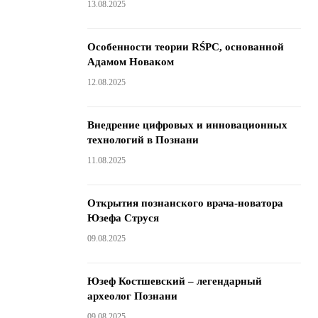
13.08.2025
Особенности теории RŚPC, основанной
Адамом Новаком
12.08.2025
Внедрение цифровых и инновационных
технологий в Познани
11.08.2025
Открытия познанского врача-новатора
Юзефа Струся
09.08.2025
Юзеф Костшевский – легендарный
археолог Познани
09.08.2025