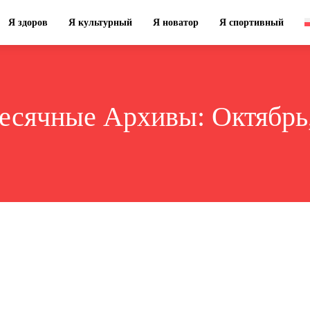
Я здоров
Я культурный
Я новатор
Я спортивный
есячные Архивы: Октябрь,