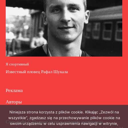
Я спортивный
Известный пловец Рафал Шукала
Реклама
Авторы
Niniejsza strona korzysta z plików cookie. Klikając „Zezwól na
wszystkie”, zgadzasz się na przechowywanie plików cookie na
Copyright © Полное использование материала
swoim urządzeniu w celu usprawnienia nawigacji w witrynie,