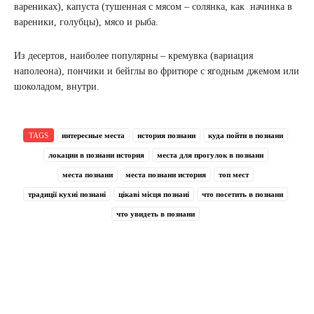
варениках), капуста (тушенная с мясом – солянка, как начинка в
вареники, голубцы), мясо и рыба.
Из десертов, наиболее популярны – кремувка (вариация
наполеона), пончики и бейглы во фритюре с ягодным джемом или
шоколадом, внутри.
TAGS
интересные места
история познани
куда пойти в познани
локации в познани история
места для прогулок в познани
места познани
места познани история
топ мест
традиції кухні познані
цікаві місця познані
что посетить в познани
что увидеть в познани