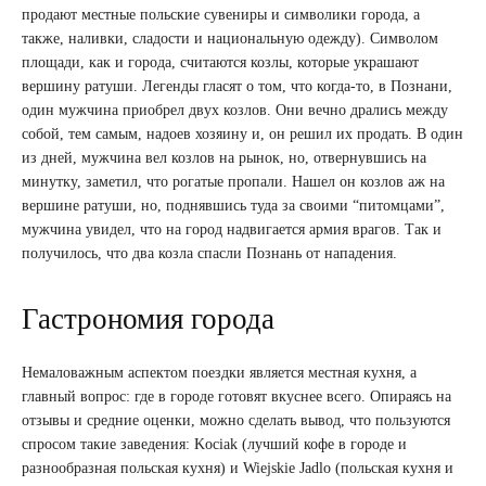
продают местные польские сувениры и символики города, а
также, наливки, сладости и национальную одежду). Символом
площади, как и города, считаются козлы, которые украшают
вершину ратуши. Легенды гласят о том, что когда-то, в Познани,
один мужчина приобрел двух козлов. Они вечно дрались между
собой, тем самым, надоев хозяину и, он решил их продать. В один
из дней, мужчина вел козлов на рынок, но, отвернувшись на
минутку, заметил, что рогатые пропали. Нашел он козлов аж на
вершине ратуши, но, поднявшись туда за своими “питомцами”,
мужчина увидел, что на город надвигается армия врагов. Так и
получилось, что два козла спасли Познань от нападения.
Гастрономия города
Немаловажным аспектом поездки является местная кухня, а
главный вопрос: где в городе готовят вкуснее всего. Опираясь на
отзывы и средние оценки, можно сделать вывод, что пользуются
спросом такие заведения: Kociak (лучший кофе в городе и
разнообразная польская кухня) и Wiejskie Jadlo (польская кухня и