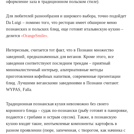
оформление зала в традиционном польском стиле).
Для любителей разнообразия и широкого выбора, точно подойдет
Da Luigi – помимо того, что ресторан имеет обширное меню
познанских и польских блюд, еще готовят итальянскую кухню –
делится
«OrangeSmile»
.
Интересным, считается тот факт, что в Познани множество
заведений, предназначенных для веганов. Кроме этого, все
заведения соответствуют последним трендам – приятный
минималистичный интерьер, альтернативные методы
приготовления кофейных напитков, современные презентации
блюд. Лучшими веганскими заведениями в Познани считают:
WYPAS, Falla.
Традиционная познанская кухня невозможно без своего
коронного блюда – судак по-познански (рыбу готовят в панировке,
подаются с грибами и острым соусом). Также, в познанскую
кухню входят такие, неотъемлемые компоненты: картофель в
разном проявлении (пюре, запеченная, с творогом, как начинка с