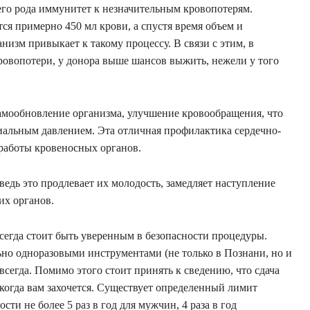
его рода иммунитет к незначительным кровопотерям.
ся примерно 450 мл крови, а спустя время объем и
низм привыкает к такому процессу. В связи с этим, в
кровопотери, у донора выше шансов выжить, нежели у того
 самообновление организма, улучшение кровообращения, что
иальным давлением. Эта отличная профилактика сердечно-
 работы кровеносных органов.
едь это продлевает их молодость, замедляет наступление
их органов.
всегда стоит быть уверенным в безопасности процедуры.
ьно одноразовыми инструментами (не только в Познани, но и
 всегда. Помимо этого стоит принять к сведению, что сдача
 когда вам захочется. Существует определенный лимит
ти не более 5 раз в год для мужчин, 4 раза в год