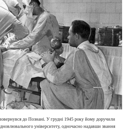
овернувся до Познані. У грудні 1945 року йому доручили
відновлювального університету, одночасно надавши звання