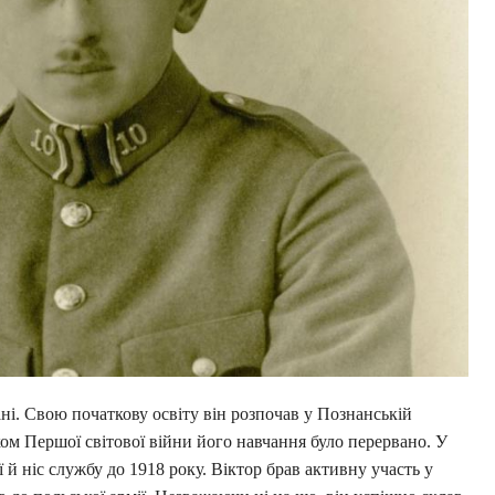
ні. Свою початкову освіту він розпочав у Познанській
тком Першої світової війни його навчання було перервано. У
 й ніс службу до 1918 року. Віктор брав активну участь у