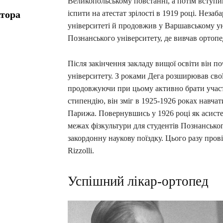
Великопольському повстанні, а потім вступив
іспити на атестат зрілості в 1919 році. Нез
атора
університеті й продовжив у Варшавському уні
Познанського університету, де вивчав ортопе
Після закінчення закладу вищої освіти він п
університету. З роками Дега розширював свої 
продовжуючи при цьому активно брати участ
стипендію, він зміг в 1925-1926 роках навча
Парижа. Повернувшись у 1926 році як асистен
межах фізкультури для студентів Познанськог
закордонну наукову поїздку. Цього разу провів
Rizzolli.
Успішний лікар-ортопед