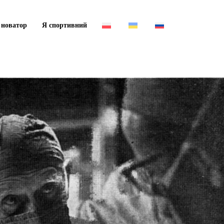
 новатор
Я спортивний