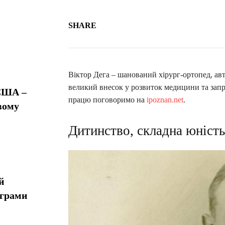
SHARE
Віктор Дега – шанований хірург-ортопед, авт
великий внесок у розвиток медицини та запр
 США –
працю поговоримо на
ipoznan.net
.
вому
Дитинство, складна юність
й
ограми