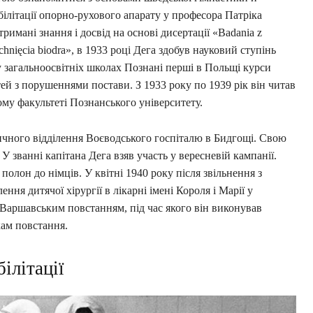
білітації опорно-рухового апарату у професора Патріка
имані знання і досвід на основі дисертації «Badania z
ichnięcia biodra», в 1933 році Дега здобув науковий ступінь
 у загальноосвітніх школах Познані перші в Польщі курси
тей з порушеннями постави. З 1933 року по 1939 рік він читав
ному факультеті Познанського університету.
дичного відділення Воєводського госпіталю в Бидгощі. Свою
. У званні капітана Дега взяв участь у вересневій кампанії.
полон до німців. У квітні 1940 року після звільнення з
ння дитячої хірургії в лікарні імені Короля і Марії у
з Варшавським повстанням, під час якого він виконував
кам повстання.
ілітації