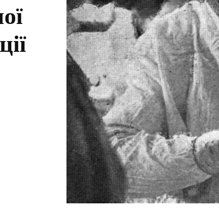
ої
ції