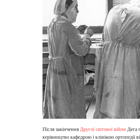
Після закінчення
Другої світової війни
Дега п
керівництво кафедрою і клінікою ортопедії 