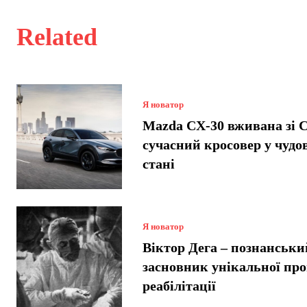
Related
Я новатор
Mazda CX-30 вживана зі
сучасний кросовер у чудо
стані
Я новатор
Віктор Дега – познанськи
засновник унікальної пр
реабілітації