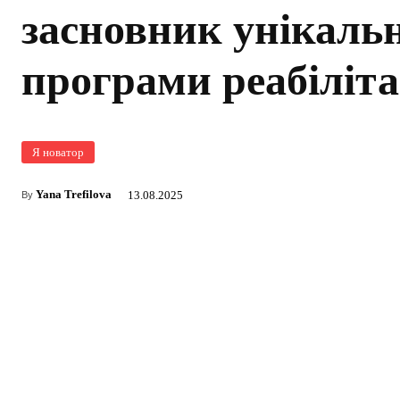
засновник унікальн
програми реабіліта
Я новатор
Yana Trefilova
13.08.2025
By