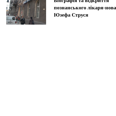
Біографія та відкриття
познанського лікаря-нов
Юзефа Струся