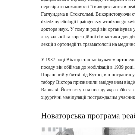
перевірити можливості її використання в реа
Гаглундема в Стокгольмі. Використовуючи отр
dziedziny etiologii i patogenezy wrodzonego zw
доктора наук. У тому ж році він організував
лікувальної та корекційної гімнастики для ді
лекції з ортопедії та травматології на медич
У 1937 році Віктор став завідувачем ортопе
посаду він обіймав до мобілізації в 1939 році
Поранений у битві під Кутно, він потрапив у 
табору Віктора призначили завідувачем відділе
Варшаві. Його вступ на посаду якраз збігся 
хірургічні маніпуляції постраждалим учасни
Новаторська програма реаб