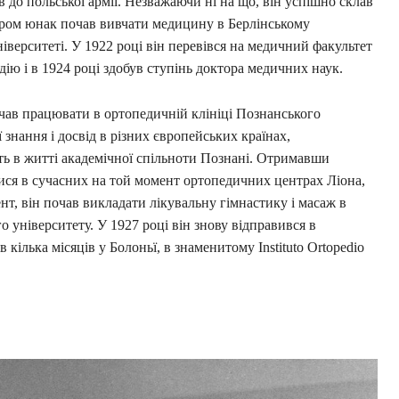
 до польської армії. Незважаючи ні на що, він успішно склав
абаром юнак почав вивчати медицину в Берлінському
верситеті. У 1922 році він перевівся на медичний факультет
дію і в 1924 році здобув ступінь доктора медичних наук.
очав працювати в ортопедичній клініці Познанського
знання і досвід в різних європейських країнах,
ь в житті академічної спільноти Познані. Отримавши
тися в сучасних на той момент ортопедичних центрах Ліона,
т, він почав викладати лікувальну гімнастику і масаж в
о університету. У 1927 році він знову відправився в
 кілька місяців у Болоньї, в знаменитому Instituto Ortopedio