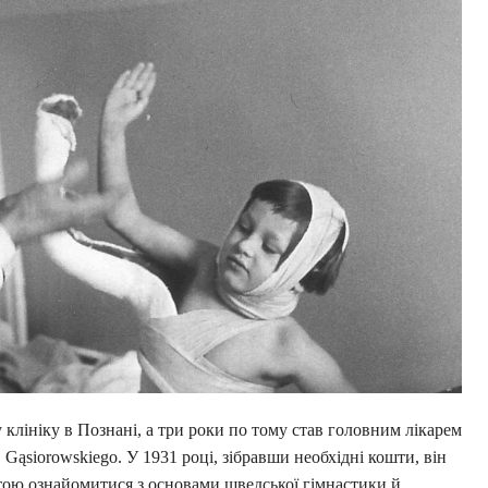
клініку в Познані, а три роки по тому став головним лікарем
. Gąsiorowskiego. У 1931 році, зібравши необхідні кошти, він
етою ознайомитися з основами шведської гімнастики й