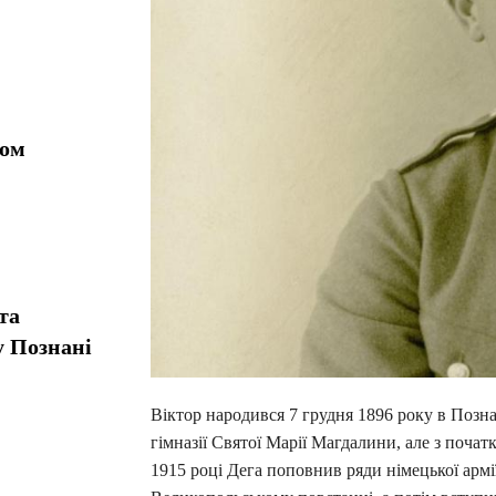
ком
та
у Познані
Віктор народився 7 грудня 1896 року в Позна
гімназії Святої Марії Магдалини, але з поча
1915 році Дега поповнив ряди німецької армії