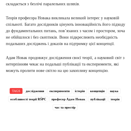
складається з безлічі паралельних шляхів.
Теорія професора Новака викликала великий інтерес у науковій
спільноті. Багато дослідників цінують інноваційність його підходу
до фундаментальних питань, пов’язаних з часом і простором, хоча
не обійшлося і без скептиків. Вони підкреслюють необхідність
подальших досліджень і доказів на підтримку цієї концепції.
Адам Новак продовжує дослідження своєї теорії, а науковий світ з
нетерпінням чекає на подальші публікації та експерименти, які
можуть пролити нове світло на цю захопливу концепцію.
TAGS
дослідження
експерименти
історія
концепція
наука
особливості теорії RŚPC
професор Адам Новак
публікації
теорія
час та простір