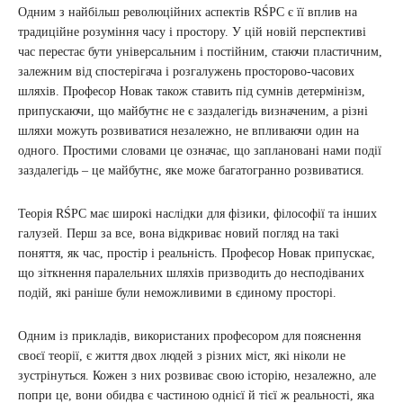
Одним з найбільш революційних аспектів RŚPC є її вплив на
традиційне розуміння часу і простору. У цій новій перспективі
час перестає бути універсальним і постійним, стаючи пластичним,
залежним від спостерігача і розгалужень просторово-часових
шляхів. Професор Новак також ставить під сумнів детермінізм,
припускаючи, що майбутнє не є заздалегідь визначеним, а різні
шляхи можуть розвиватися незалежно, не впливаючи один на
одного. Простими словами це означає, що заплановані нами події
заздалегідь – це майбутнє, яке може багатогранно розвиватися.
Теорія RŚPC має широкі наслідки для фізики, філософії та інших
галузей. Перш за все, вона відкриває новий погляд на такі
поняття, як час, простір і реальність. Професор Новак припускає,
що зіткнення паралельних шляхів призводить до несподіваних
подій, які раніше були неможливими в єдиному просторі.
Одним із прикладів, використаних професором для пояснення
своєї теорії, є життя двох людей з різних міст, які ніколи не
зустрінуться. Кожен з них розвиває свою історію, незалежно, але
попри це, вони обидва є частиною однієї й тієї ж реальності, яка