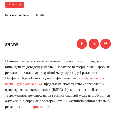
Я новатор
12.08.2025
Yana Trefilova
By
SHARE
Познань має багату наукову історію. Крім того, є містом, де були
винайдені та доведені унікальні новаторські теорії, здатні зробити
революцію в нашому розумінні часу, простору і реальності.
Професор Адам Новак, відомий фізик-теоретик з
Університету
імені Адама Міцкевича
, представив свою теорію «паралельних
просторово-часових шляхів» (RŚPC). Ця концепція, за його
твердженням, пояснює, як два різних сценарії можуть відбуватися
одночасно в окремих просторах, бувши частиною єдиної загальної
реальності, пише
ipoznan.net
.