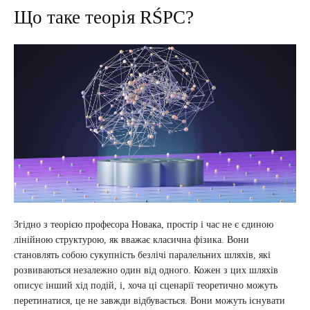
Що таке теорія RŚPC?
Згідно з теорією професора Новака, простір і час не є єдиною
лінійною структурою, як вважає класична фізика. Вони
становлять собою сукупність безлічі паралельних шляхів, які
розвиваються незалежно один від одного. Кожен з цих шляхів
описує інший хід подій, і, хоча ці сценарії теоретично можуть
перетинатися, це не завжди відбувається. Вони можуть існувати