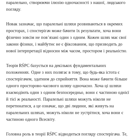
паралельно, створюючи ілюзію одночасності з нашої, людського
погляду.
Новак зазначає, що паралельні шляхи розвиваються в окремих
просторах, і спостерігач може бачити їх результати, хоча вони
фізично зовсім не пов’язані один з одним. Кожен шлях має свої
закони фізики, і майбутнє не є фіксованим, що призводить до
нової інтерпретації відносин між часом, простором і реальністю.
Теорія RŚPC базується на декількох фундаментальних
положеннях. Одне з них полягає в тому, що будь-яка істота є
спостерігачем, здатним до сприйняття. Вона може бачити більше
одного просторово-часового шляху одночасно. Хоча ці шляхи
взаємодіють один з одним безпосередньо, вони є частиною однієї
й тієї ж реальності. Паралельні шляхи можуть ніколи не
перетинатися, а це означає, що дві людини, які живуть на
паралельних шляхах, можуть ніколи не зустрітися, хоча вони є
частиною одного Всесвіту.
Головна роль в теорії RŚPC відводиться погляду спостерігача. Те,