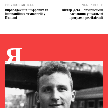
PREVIOUS ARTICLE
NEXT ARTICLE
Впровадження цифрових та
Віктор Дега – познанський
інноваційних технологій у
засновник унікальної
Познані
програми реабілітації
Я