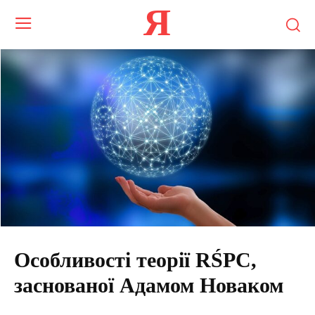
Я
Особливості теорії RŚPC,
заснованої Адамом Новаком