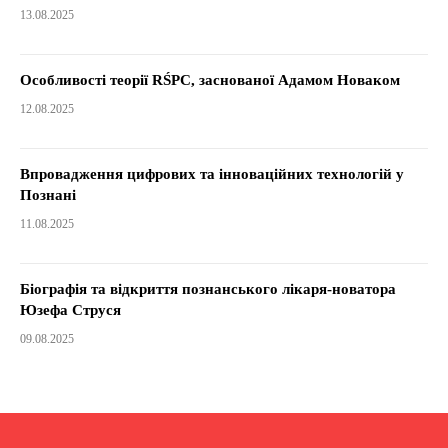
13.08.2025
Особливості теорії RŚPC, заснованої Адамом Новаком
12.08.2025
Впровадження цифрових та інноваційних технологій у
Познані
11.08.2025
Біографія та відкриття познанського лікаря-новатора
Юзефа Струся
09.08.2025