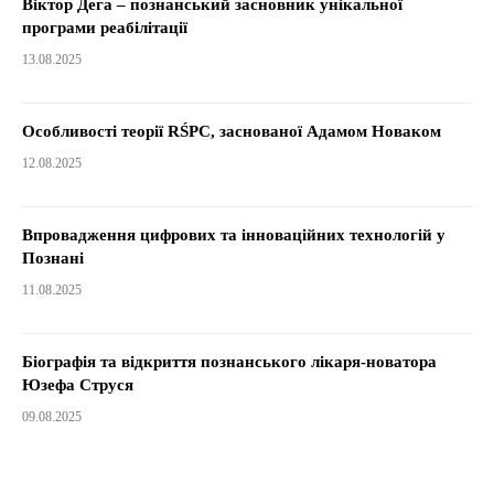
Віктор Дега – познанський засновник унікальної
програми реабілітації
13.08.2025
Особливості теорії RŚPC, заснованої Адамом Новаком
12.08.2025
Впровадження цифрових та інноваційних технологій у
Познані
11.08.2025
Біографія та відкриття познанського лікаря-новатора
Юзефа Струся
09.08.2025