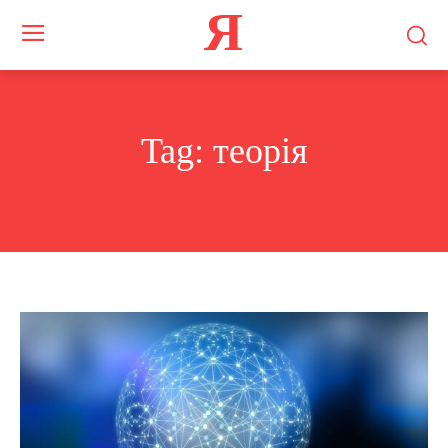
Я
Tag:
теорія