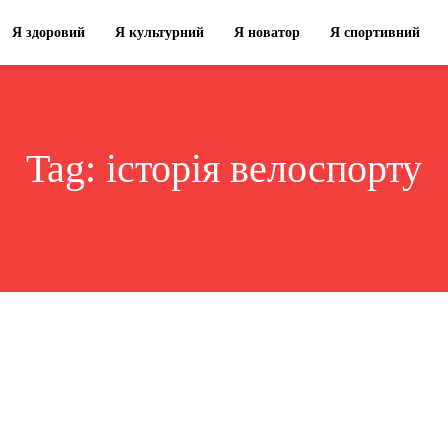
Я здоровий
Я культурний
Я новатор
Я спортивний
Tag:
історія велоспорту