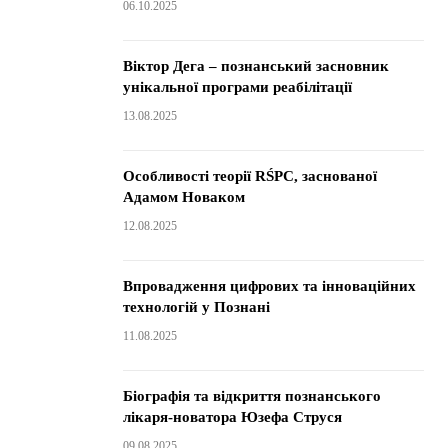
06.10.2025
Віктор Дега – познанський засновник
унікальної програми реабілітації
13.08.2025
Особливості теорії RŚPC, заснованої
Адамом Новаком
12.08.2025
Впровадження цифрових та інноваційних
технологій у Познані
11.08.2025
Біографія та відкриття познанського
лікаря-новатора Юзефа Струся
09.08.2025