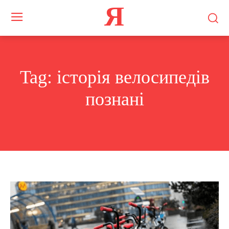
Я
Tag:
історія велосипедів
познані