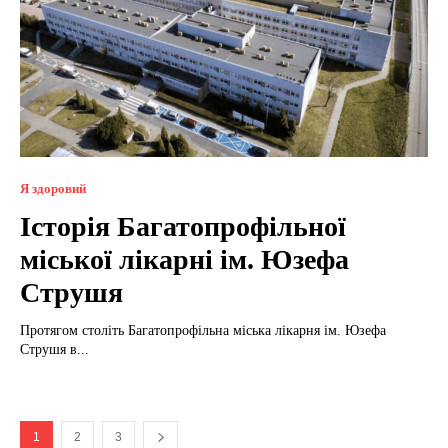
Я здоровий
Історія Багатопрофільної
міської лікарні ім. Юзефа
Струшя
Протягом століть Багатопрофільна міська лікарня ім. Юзефа
Струшя в...
1
2
3