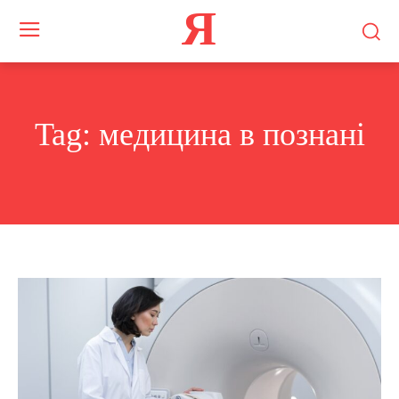
Я
Tag:
медицина в познані