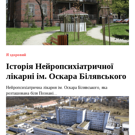
Я здоровий
Історія Нейропсихіатричної
лікарні ім. Оскара Білявського
Нейропсихіатрична лікарня ім. Оскара Білявського, яка
розташована біля Познані...