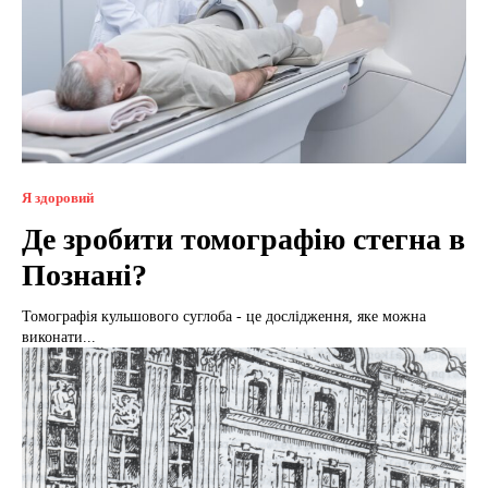
Я здоровий
Де зробити томографію стегна в
Познані?
Томографія кульшового суглоба - це дослідження, яке можна
виконати...