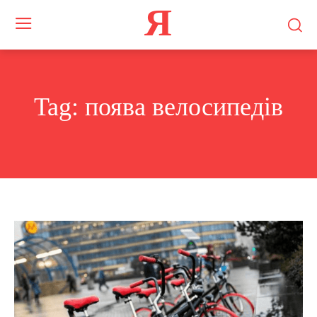
Я
Tag:
поява велосипедів