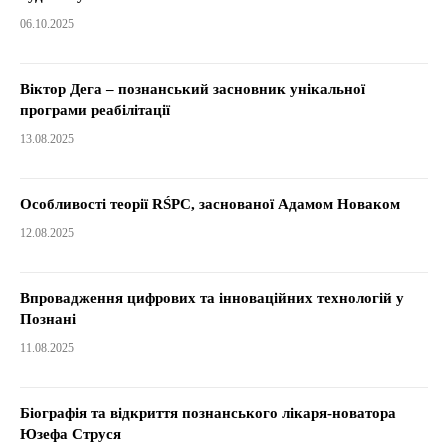
06.10.2025
Віктор Дега – познанський засновник унікальної
програми реабілітації
13.08.2025
Особливості теорії RŚPC, заснованої Адамом Новаком
12.08.2025
Впровадження цифрових та інноваційних технологій у
Познані
11.08.2025
Біографія та відкриття познанського лікаря-новатора
Юзефа Струся