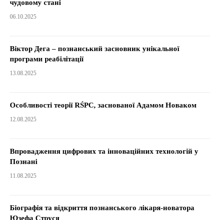
чудовому стані
06.10.2025
Віктор Дега – познанський засновник унікальної
програми реабілітації
13.08.2025
Особливості теорії RŚPC, заснованої Адамом Новаком
12.08.2025
Впровадження цифрових та інноваційних технологій у
Познані
11.08.2025
Біографія та відкриття познанського лікаря-новатора
Юзефа Струся