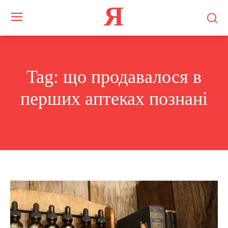
Я
Tag:
що продавалося в
перших аптеках познані