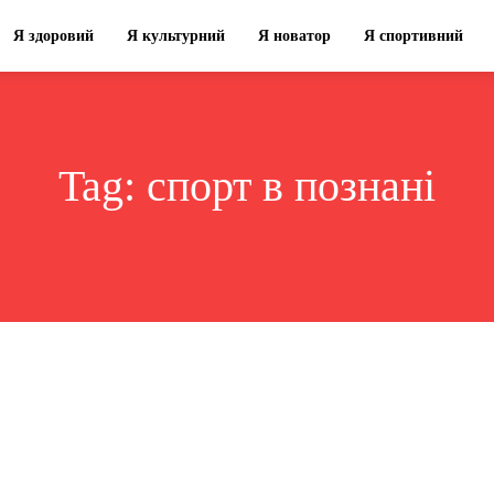
Я здоровий
Я культурний
Я новатор
Я спортивний
Tag:
спорт в познані