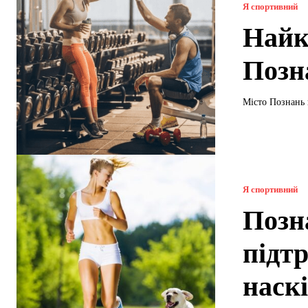
Я спортивний
Найк
Позн
Місто Познань 
Я спортивний
Позн
підт
наскі