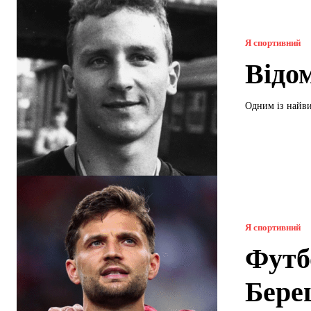
Я спортивний
Відо
Одним із найви
Я спортивний
Футб
Бере