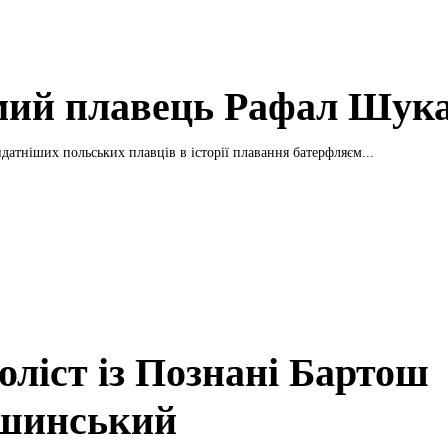
мий плавець Рафал Шук
датніших польських плавців в історії плавання батерфляєм...
оліст із Познані Бартош
шинський