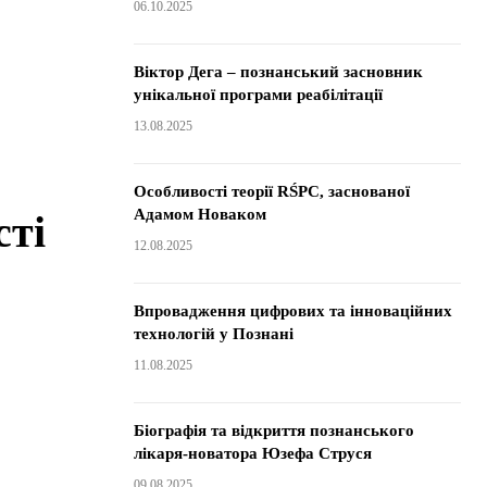
06.10.2025
Віктор Дега – познанський засновник
унікальної програми реабілітації
13.08.2025
Особливості теорії RŚPC, заснованої
Адамом Новаком
сті
12.08.2025
Впровадження цифрових та інноваційних
технологій у Познані
11.08.2025
Біографія та відкриття познанського
лікаря-новатора Юзефа Струся
09.08.2025