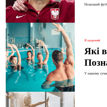
Польський футб
Я здоровий
Які в
Позн
У нашому сучас