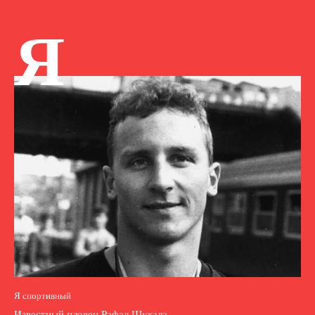
Я
Я спортивный
Известный пловец Рафал Шукала