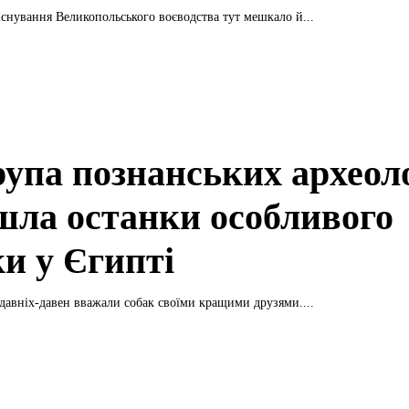
 існування Великопольського воєводства тут мешкало й...
рупа познанських археол
шла останки особливого
ки у Єгипті
давніх-давен вважали собак своїми кращими друзями....