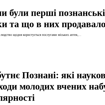
и були перші познанськ
ки та що в них продавал
 людство щодня користується послугами міських аптек,...
утнє Познані: які науков
ходи молодих вчених наб
лярності