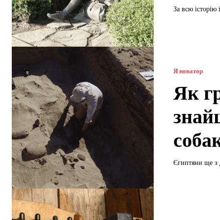
За всю історію
Я новатор
Як г
знай
соба
Єгиптяни ще з 