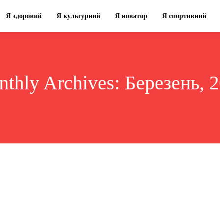
Я здоровий
Я культурний
Я новатор
Я спортивний
thly Archives: Березень, 