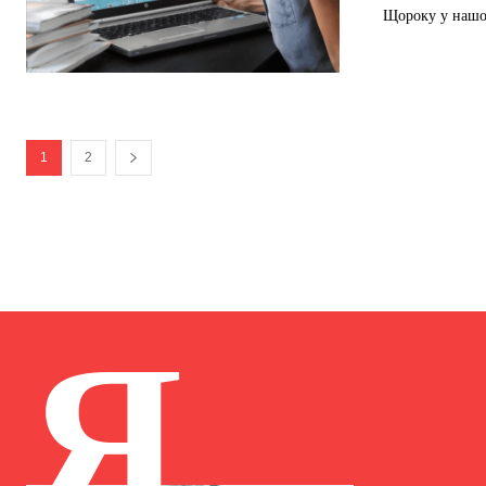
Щороку у нашому
1
2
Я