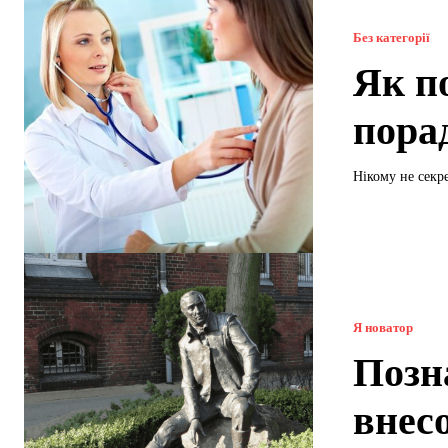
Без категорії
Як п
пора
Нікому не секр
Я новатор
Позна
внес