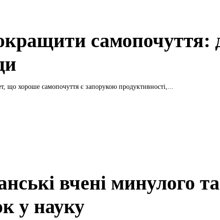
окращити самопочуття: д
ди
ет, що хороше самопочуття є запорукою продуктивності,...
нські вчені минулого та
ок у науку