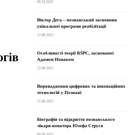
06.10.2025
Віктор Дега – познанський засновник
унікальної програми реабілітації
13.08.2025
огів
Особливості теорії RŚPC, заснованої
Адамом Новаком
12.08.2025
Впровадження цифрових та інноваційних
технологій у Познані
11.08.2025
Біографія та відкриття познанського
лікаря-новатора Юзефа Струся
09.08.2025