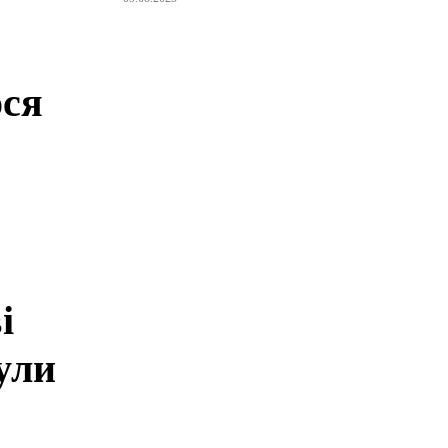
і
ося
і
ули