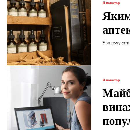
Я новатор
Яким
апте
У нашому світі
Я новатор
Майб
вина
попу