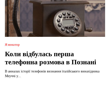
Я новатор
Коли відбулась перша
телефонна розмова в Познані
В анналах історії телефонів визнання італійського винахідника
Меуччі у...