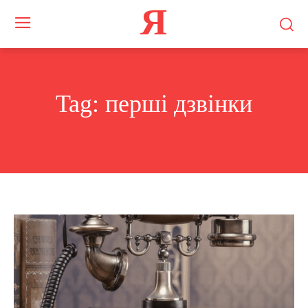
Я
Tag:
перші дзвінки