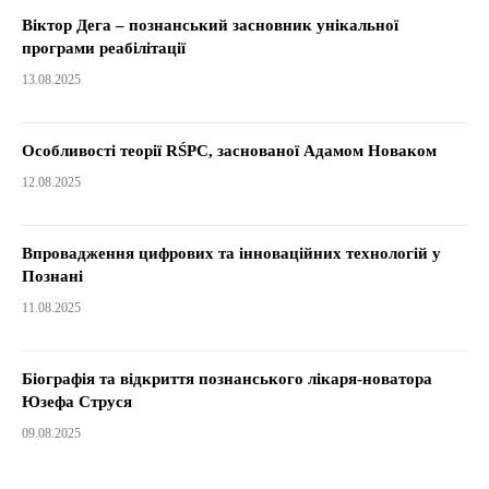
Віктор Дега – познанський засновник унікальної
програми реабілітації
13.08.2025
Особливості теорії RŚPC, заснованої Адамом Новаком
12.08.2025
Впровадження цифрових та інноваційних технологій у
Познані
11.08.2025
Біографія та відкриття познанського лікаря-новатора
Юзефа Струся
09.08.2025