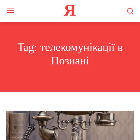
Я
Tag:
телекомунікації в
Познані