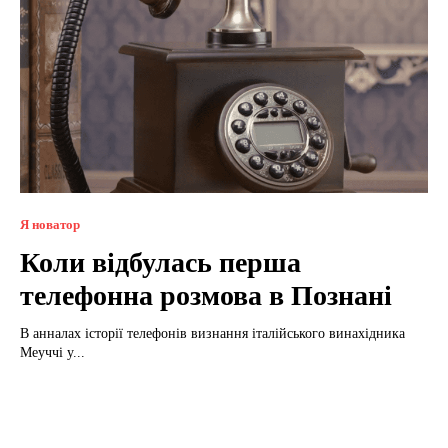
Я новатор
Коли відбулась перша
телефонна розмова в Познані
В анналах історії телефонів визнання італійського винахідника
Меуччі у...