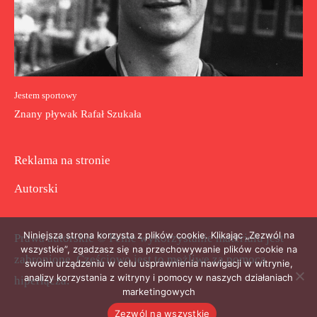
Jestem sportowy
Znany pływak Rafał Szukała
Reklama na stronie
Autorski
Niniejsza strona korzysta z plików cookie. Klikając „Zezwól na
Prawa autorskie © Pełne wykorzystanie materiału jest
wszystkie”, zgadzasz się na przechowywanie plików cookie na
zabronione. Częściowo jest to możliwe za pomocą
swoim urządzeniu w celu usprawnienia nawigacji w witrynie,
analizy korzystania z witryny i pomocy w naszych działaniach
hiperłącza.
marketingowych
Zezwól na wszystkie