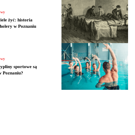
owy
ele żyć: historia
cholery w Poznaniu
owy
cypliny sportowe są
w Poznaniu?