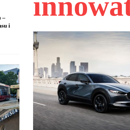
innowa
 –
asu i