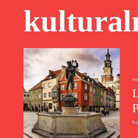
kultural
Jes
P
Każ