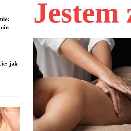
Jestem
nie:
aniu
ie: jak