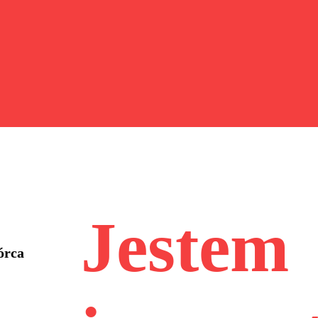
Jestem
órca