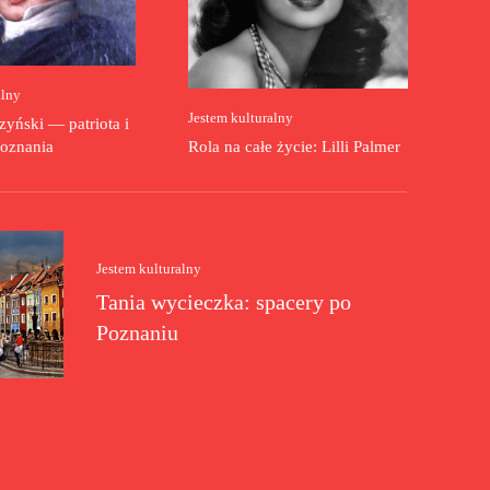
alny
Jestem kulturalny
yński — patriota i
oznania
Rola na całe życie: Lilli Palmer
Jestem kulturalny
Tania wycieczka: spacery po
Poznaniu