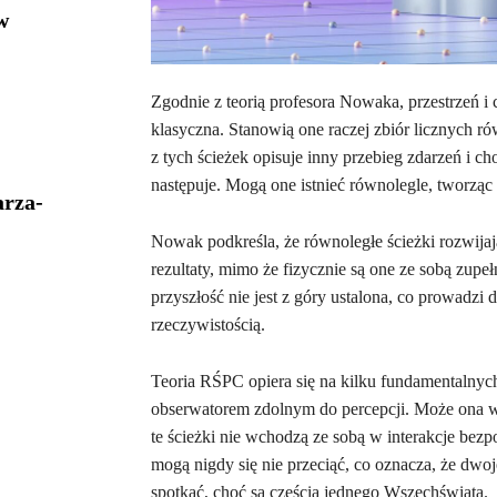
w
Zgodnie z teorią profesora Nowaka, przestrzeń i cz
klasyczna. Stanowią one raczej zbiór licznych ró
z tych ścieżek opisuje inny przebieg zdarzeń i ch
następuje. Mogą one istnieć równolegle, tworząc z
arza-
Nowak podkreśla, że równoległe ścieżki rozwijaj
rezultaty, mimo że fizycznie są one ze sobą zupe
przyszłość nie jest z góry ustalona, co prowadzi d
rzeczywistością.
Teoria RŚPC opiera się na kilku fundamentalnych z
obserwatorem zdolnym do percepcji. Może ona wi
te ścieżki nie wchodzą ze sobą w interakcje bezpo
mogą nigdy się nie przeciąć, co oznacza, że dwo
spotkać, choć są częścią jednego Wszechświata.