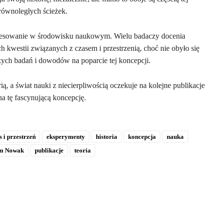
 równoległych ścieżek.
eresowanie w środowisku naukowym. Wielu badaczy docenia
 kwestii związanych z czasem i przestrzenią, choć nie obyło się
szych badań i dowodów na poparcie tej koncepcji.
 a świat nauki z niecierpliwością oczekuje na kolejne publikacje
na tę fascynującą koncepcję.
s i przestrzeń
eksperymenty
historia
koncepcja
nauka
am Nowak
publikacje
teoria