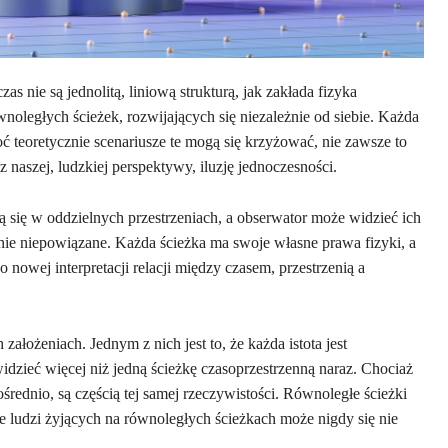
as nie są jednolitą, liniową strukturą, jak zakłada fizyka
wnoległych ścieżek, rozwijających się niezależnie od siebie. Każda
oć teoretycznie scenariusze te mogą się krzyżować, nie zawsze to
 naszej, ludzkiej perspektywy, iluzję jednoczesności.
ą się w oddzielnych przestrzeniach, a obserwator może widzieć ich
łnie niepowiązane. Każda ścieżka ma swoje własne prawa fizyki, a
o nowej interpretacji relacji między czasem, przestrzenią a
ałożeniach. Jednym z nich jest to, że każda istota jest
dzieć więcej niż jedną ścieżkę czasoprzestrzenną naraz. Chociaż
średnio, są częścią tej samej rzeczywistości. Równoległe ścieżki
je ludzi żyjących na równoległych ścieżkach może nigdy się nie