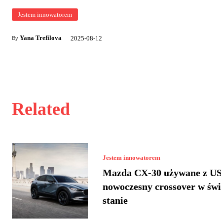
Jestem innowatorem
Yana Trefilova
2025-08-12
By
Related
Jestem innowatorem
Mazda CX-30 używane z US
nowoczesny crossover w św
stanie