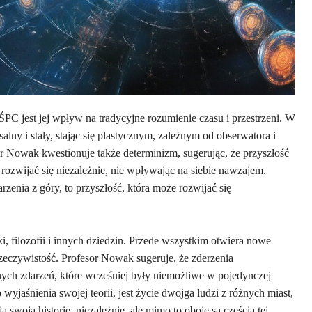
C jest jej wpływ na tradycyjne rozumienie czasu i przestrzeni. W
alny i stały, stając się plastycznym, zależnym od obserwatora i
or Nowak kwestionuje także determinizm, sugerując, że przyszłość
 rozwijać się niezależnie, nie wpływając na siebie nawzajem.
zenia z góry, to przyszłość, która może rozwijać się
, filozofii i innych dziedzin. Przede wszystkim otwiera nowe
i rzeczywistość. Profesor Nowak sugeruje, że zderzenia
ych zdarzeń, które wcześniej były niemożliwe w pojedynczej
 wyjaśnienia swojej teorii, jest życie dwojga ludzi z różnych miast,
a swoją historię, niezależnie, ale mimo to oboje są częścią tej