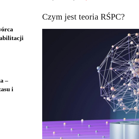
Czym jest teoria RŚPC?
wórca
bilitacji
a –
asu i