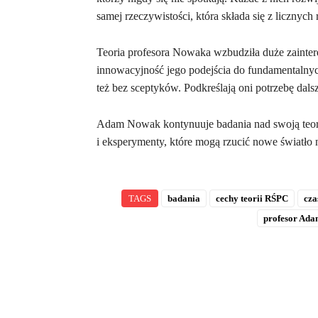
samej rzeczywistości, która składa się z licznych
Teoria profesora Nowaka wzbudziła duże zaint
innowacyjność jego podejścia do fundamentalnych
też bez sceptyków. Podkreślają oni potrzebę dal
Adam Nowak kontynuuje badania nad swoją teorią,
i eksperymenty, które mogą rzucić nowe światło 
TAGS
badania
cechy teorii RŚPC
cza
profesor Ad