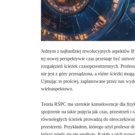
Jednym z najbardziej rewolucyjnych aspektów RŚP
tej nowej perspektywie czas przestaje być uniwers
rozgałęzień ścieżek czasoprzestrzennych. Profes
nie jest z góry przesądzona, a różne ścieżki mogą
Ujmując to prościej, zaplanowane przez nas wydar
wieloaspektowo.
Teoria RŚPC ma szerokie konsekwencje dla fizyki
spojrzenie na takie pojęcia jak czas, przestrzeń 
równoległych ścieżek prowadzą do nieoczekiwan
przestrzeni. Przykładem, którego użył profesor do
którzy nigdy się nie spotkają. Każde z nich rozwij