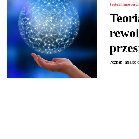
Jestem innowat
Teor
rewol
przes
Poznań, miasto o