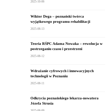
2025-10-06
Wiktor Dega – poznański twórca
wyjątkowego programu rehabilitacji
2025-08-13
Teoria RŚPC Adama Nowaka – rewolucja w
postrzeganiu czasu i przestrzeni
2025-08-12
Wdrażanie cyfrowych i innowacyjnych
technologii w Poznaniu
2025-08-11
Odkrycia poznańskiego lekarza-nowatora
Józefa Strusia
2025-08-09