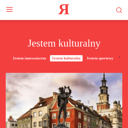
Я
Jestem kulturalny
Jestem innowatorem
Jestem kulturalny
Jestem sportowy