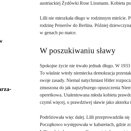
austriackiej Żydówki Rose Lissmann. Kobieta p
Lilli nie mieszkała długo w rodzinnym mieście.
rodzinę Peiserów do Berlina. Później dziewczyna
w genach po matce.
w
W poszukiwaniu sławy
Spokojne życie nie trwało jednak długo. W 1933 r
To właśnie wtedy niemiecka demokracja przestała 
swoje zasady. Niemal natychmiast Hitler rozpoczął
zmuszona do jak najszybszego opuszczenia Niemie
arza-
operetkowa. Utalentowana młoda kobieta prawdop
czymś więcej, o prawdziwej sławie jako aktorka
Podróżowała więc dalej. Lilli przeprowadziła się 
Początkowo występowała w kabaretach, gdzie zos