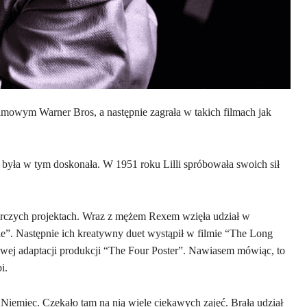
ilmowym Warner Bros, a następnie zagrała w takich filmach jak
 była w tym doskonała. W 1951 roku Lilli spróbowała swoich sił
órczych projektach. Wraz z mężem Rexem wzięła udział w
ie”. Następnie ich kreatywny duet wystąpił w filmie “The Long
mowej adaptacji produkcji “The Four Poster”. Nawiasem mówiąc, to
pi.
Niemiec. Czekało tam na nią wiele ciekawych zajęć. Brała udział