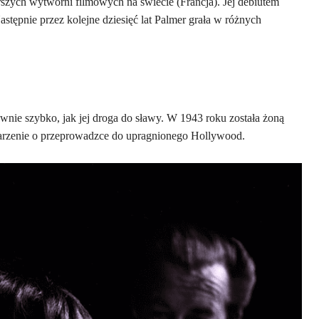
rszych wytwórni filmowych na świecie (Francja). Jej debiutem
stępnie przez kolejne dziesięć lat Palmer grała w różnych
równie szybko, jak jej droga do sławy. W 1943 roku została żoną
marzenie o przeprowadzce do upragnionego Hollywood.