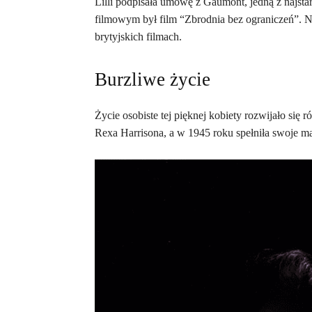
Lilli podpisała umowę z Gaumont, jedną z najsta
filmowym był film “Zbrodnia bez ograniczeń”. Na
brytyjskich filmach.
Burzliwe życie
Życie osobiste tej pięknej kobiety rozwijało się 
Rexa Harrisona, a w 1945 roku spełniła swoje 