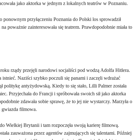
racowała jako aktorka w jednym z lokalnych teatrów w Poznaniu.
 Po ponownym przyłączeniu Poznania do Polski los sprowadził
 na poważnie zainteresowała się teatrem. Prawdopodobnie miała to
oku rządy przejęli narodowi socjaliści pod wodzą Adolfa Hitlera.
istnieć. Naziści szybko poczuli się panami i zaczęli wdrażać
 politykę antyżydowską. Kiedy to się stało, Lilli Palmer została
c. Przyjechała do Francji i spróbowała swoich sił jako aktorka
odobnie zdawała sobie sprawę, że to jej nie wystarczy. Marzyła o
 i gwiazda filmowa.
do Wielkiej Brytanii i tam rozpoczęła swoją karierę filmową.
tała zauważona przez agentów zajmujących się talentami. Później