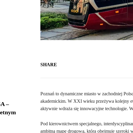
SHARE
Poznań to dynamiczne miasto w zachodniej Pols
akademickim. W XXI wieku przeżywa kolejny etap
A –
aktywnie wdraża się innowacyjne technologie. Wi
ietnym
Pod kierownictwem specjalnego, interdyscyplina
ambitną mapę drogową, która obejmuje szeroki w