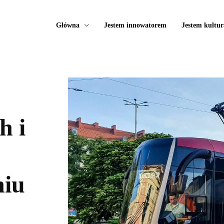
Główna
Jestem innowatorem
Jestem kultur
h i
niu