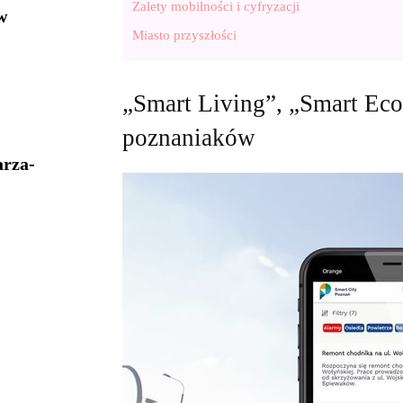
Zalety mobilności i cyfryzacji
w
Miasto przyszłości
„Smart Living”, „Smart Eco
poznaniaków
arza-