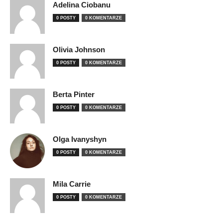
Adelina Ciobanu
0 POSTY
0 KOMENTARZE
Olivia Johnson
0 POSTY
0 KOMENTARZE
Berta Pinter
0 POSTY
0 KOMENTARZE
Olga Ivanyshyn
0 POSTY
0 KOMENTARZE
Mila Carrie
0 POSTY
0 KOMENTARZE