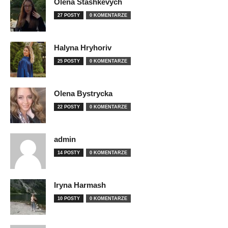
Olena Stashkevych
27 POSTY
0 KOMENTARZE
Halyna Hryhoriv
25 POSTY
0 KOMENTARZE
Olena Bystrycka
22 POSTY
0 KOMENTARZE
admin
14 POSTY
0 KOMENTARZE
Iryna Harmash
10 POSTY
0 KOMENTARZE