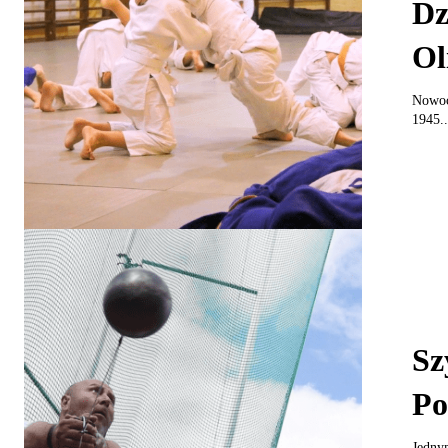
Dz
Ol
Nowoc
1945..
Sz
Po
Jednym