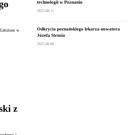
go
technologii w Poznaniu
2025-08-11
Odkrycia poznańskiego lekarza-nowatora
 Założone w
Józefa Strusia
2025-08-09
ski z
rodzony i...