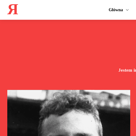
Я
Główna
Jestem 