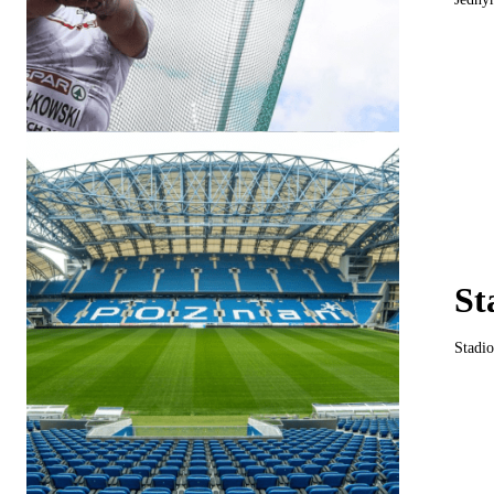
St
Stadio