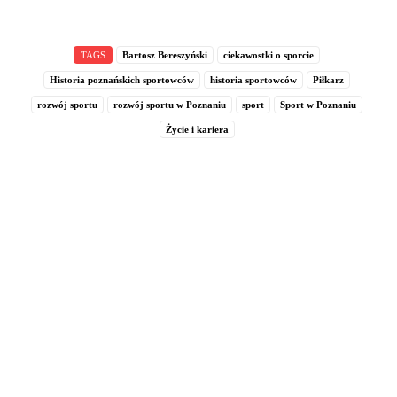
TAGS
Bartosz Bereszyński
ciekawostki o sporcie
Historia poznańskich sportowców
historia sportowców
Piłkarz
rozwój sportu
rozwój sportu w Poznaniu
sport
Sport w Poznaniu
Życie i kariera