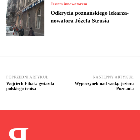
Jestem innowatorem
Odkrycia poznańskiego lekarza-
nowatora Józefa Strusia
POPRZEDNI ARTYKUŁ
NASTĘPNY ARTYKUŁ
Wojciech Fibak: gwiazda
Wypoczynek nad wodą: jeziora
polskiego tenisa
Poznania
Я