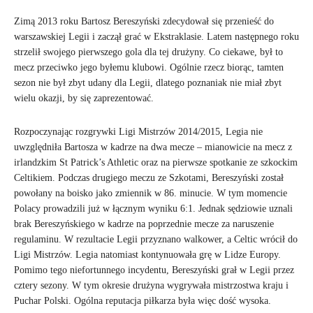
Zimą 2013 roku Bartosz Bereszyński zdecydował się przenieść do
warszawskiej Legii i zaczął grać w Ekstraklasie. Latem następnego roku
strzelił swojego pierwszego gola dla tej drużyny. Co ciekawe, był to
mecz przeciwko jego byłemu klubowi. Ogólnie rzecz biorąc, tamten
sezon nie był zbyt udany dla Legii, dlatego poznaniak nie miał zbyt
wielu okazji, by się zaprezentować.
Rozpoczynając rozgrywki Ligi Mistrzów 2014/2015, Legia nie
uwzględniła Bartosza w kadrze na dwa mecze – mianowicie na mecz z
irlandzkim St Patrick’s Athletic oraz na pierwsze spotkanie ze szkockim
Celtikiem. Podczas drugiego meczu ze Szkotami, Bereszyński został
powołany na boisko jako zmiennik w 86. minucie. W tym momencie
Polacy prowadzili już w łącznym wyniku 6:1. Jednak sędziowie uznali
brak Bereszyńskiego w kadrze na poprzednie mecze za naruszenie
regulaminu. W rezultacie Legii przyznano walkower, a Celtic wrócił do
Ligi Mistrzów. Legia natomiast kontynuowała grę w Lidze Europy.
Pomimo tego niefortunnego incydentu, Bereszyński grał w Legii przez
cztery sezony. W tym okresie drużyna wygrywała mistrzostwa kraju i
Puchar Polski. Ogólna reputacja piłkarza była więc dość wysoka.