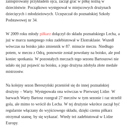
zainspirowany przykładem ojca, zaczął grać w piłkę nożną w
dzieciństwie. Początkowo występował w miejscowych drużynach
dziecięcych i młodzieżowych. Uczęszczał do poznańskiej Szkoły
Podstawowej nr 34.
W 2009 roku młody
piłkarz
dołączył do składu poznańskiego Lecha, a
już w marcu następnego roku zadebiutował w Ekstraklasie. Wszedł
wówczas na boisko jako zmiennik w 87. minucie meczu. Niedługo
potem, w meczu z Odrą, ponownie został powołany na boisko, ale pod
koniec spotkania. W pozostałych meczach tego sezonu Bartoszowi nie
udało się już pojawić na boisku, a jego drużyna zdobyła złote medale
mistrzostw.
Na kolejny sezon Bereszyński przeniósł się do innej poznańskiej
drużyny – Warty. Występowała ona wówczas w Pierwszej Lidze. W
barwach Warty Bartosz rozegrał 27 meczów w tym sezonie i raz strzelił
gola, ale mimo to wrócił do Lecha. W tej drużynie wkrótce zaczął być
regularnie włączany do wyjściowego składu, dzięki czemu piłkarz
otrzymał szansę, by się wykazać. Wtedy też zadebiutował w Lidze
Europy.