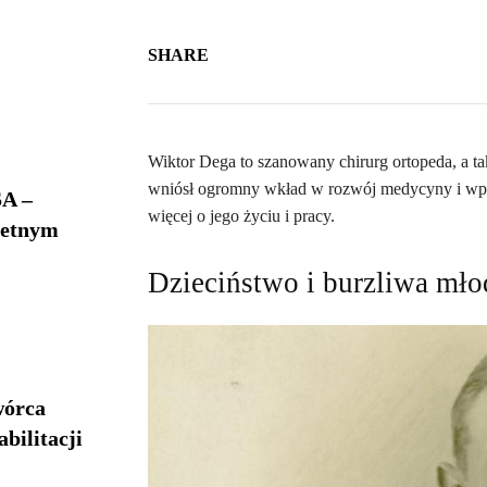
SHARE
Wiktor Dega to szanowany chirurg ortopeda, a ta
wniósł ogromny wkład w rozwój medycyny i wpr
A –
więcej o jego życiu i pracy.
ietnym
Dzieciństwo i burzliwa mło
wórca
bilitacji