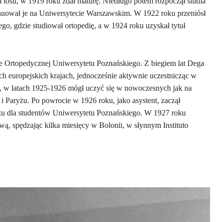
 losu, w 1919 roku zdał maturę. Niedługo potem rozpoczął studia
nuował je na Uniwersytecie Warszawskim. W 1922 roku przeniósł
go, gdzie studiował ortopedię, a w 1924 roku uzyskał tytuł
e Ortopedycznej Uniwersytetu Poznańskiego. Z biegiem lat Dega
h europejskich krajach, jednocześnie aktywnie uczestnicząc w
, w latach 1925-1926 mógł uczyć się w nowoczesnych jak na
 Paryżu. Po powrocie w 1926 roku, jako asystent, zaczął
sażu dla studentów Uniwersytetu Poznańskiego. W 1927 roku
, spędzając kilka miesięcy w Bolonii, w słynnym Instituto