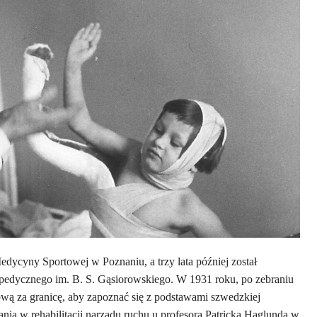
dycyny Sportowej w Poznaniu, a trzy lata później został
edycznego im. B. S. Gąsiorowskiego. W 1931 roku, po zebraniu
wą za granicę, aby zapoznać się z podstawami szwedzkiej
ania w rehabilitacji narządu ruchu u profesora Patricka Haglunda w