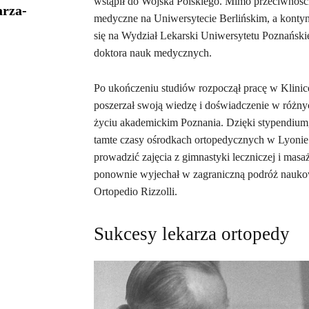
wstąpił do Wojska Polskiego. Mimo przeciwności
arza-
medyczne na Uniwersytecie Berlińskim, a konty
się na Wydział Lekarski Uniwersytetu Poznańskie
doktora nauk medycznych.
Po ukończeniu studiów rozpoczął pracę w Klinic
poszerzał swoją wiedzę i doświadczenie w różnyc
życiu akademickim Poznania. Dzięki stypendium
tamte czasy ośrodkach ortopedycznych w Lyonie i
prowadzić zajęcia z gimnastyki leczniczej i ma
ponownie wyjechał w zagraniczną podróż naukową
Ortopedio Rizzolli.
Sukcesy lekarza ortopedy