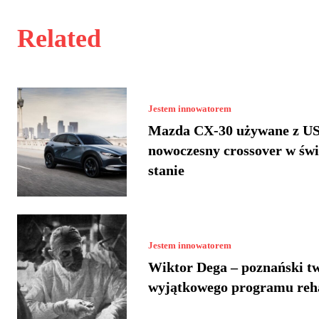
Related
Jestem innowatorem
Mazda CX-30 używane z US
nowoczesny crossover w św
stanie
Jestem innowatorem
Wiktor Dega – poznański t
wyjątkowego programu reha