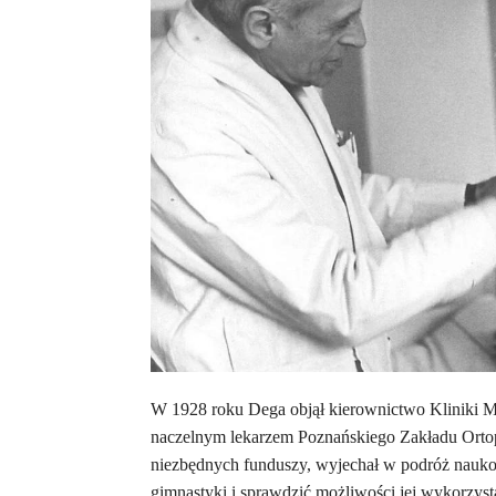
W 1928 roku Dega objął kierownictwo Kliniki Me
naczelnym lekarzem Poznańskiego Zakładu Ortop
niezbędnych funduszy, wyjechał w podróż nauko
gimnastyki i sprawdzić możliwości jej wykorzyst