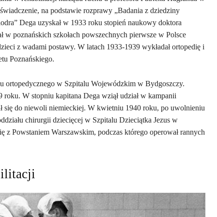
świadczenie, na podstawie rozprawy „Badania z dziedziny
biodra” Dega uzyskał w 1933 roku stopień naukowy doktora
ł w poznańskich szkołach powszechnych pierwsze w Polsce
a dzieci z wadami postawy. W latach 1933-1939 wykładał ortopedię i
etu Poznańskiego.
ału ortopedycznego w Szpitalu Wojewódzkim w Bydgoszczy.
9 roku. W stopniu kapitana Dega wziął udział w kampanii
 się do niewoli niemieckiej. W kwietniu 1940 roku, po uwolnieniu
działu chirurgii dziecięcej w Szpitalu Dzieciątka Jezus w
 się z Powstaniem Warszawskim, podczas którego operował rannych
litacji