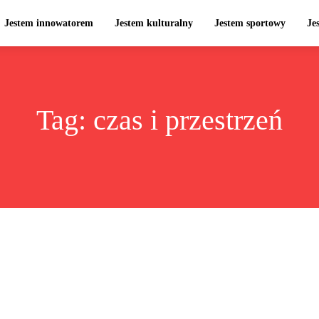
Jestem innowatorem
Jestem kulturalny
Jestem sportowy
Je
Tag:
czas i przestrzeń