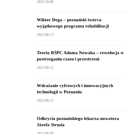
2025-10-06
Wiktor Dega – poznański twórca
wyjątkowego programu rehabilitacji
2025-08-13
Teoria RŚPC Adama Nowaka – rewolucja w
postrzeganiu czasu i przestrzeni
2025-08-12
Wdrażanie cyfrowych i innowacyjnych
technologii w Poznaniu
2025-08-11
Odkrycia poznańskiego lekarza-nowatora
Józefa Strusia
2025-08-09