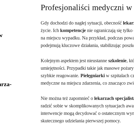
Profesjonaliści medyczni w
Gdy dochodzi do nagłej sytuacji, obecność
lekar
życie. Ich
kompetencje
nie ograniczają się tylko
w
na miejscu wypadku. Na przykład, podczas pow
podejmują kluczowe działania, stabilizując pos
Kolejnym aspektem jest nieustanne
szkolenie
, k
umiejętności. Przypadki takie jak masowe pożary c
szybkie reagowanie.
Pielęgniarki
w szpitalach c
medyczne na miejscu zdarzenia, co znacząco zwi
arza-
Nie można też zapomnieć o
lekarzach specjalis
radzić sobie w skomplikowanych sytuacjach awa
interwencje mogą decydować o ostatecznym wynik
skutecznego udzielania pierwszej pomocy.