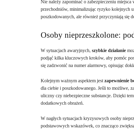
Nie należy zapominać o zabezpieczeniu miejsca
przechodniów, minimalizując ryzyko kolejnych u
poszkodowanych, ale również przyczyniają się do
Osoby nieprzeszkolone: p
W sytuacjach awaryjnych,
szybkie działanie
moż
podjąć kilka kluczowych kroków, aby pomóc po
się zadzwonić na numer alarmowy, opisując dokład
Kolejnym ważnym aspektem jest
zapewnienie b
dla ciebie i poszkodowanego. Jeśli to możliwe, z
uliczny czy niebezpieczne substancje. Dzięki te
dodatkowych obrażeń.
W nagłych sytuacjach kryzysowych osoby niepr
podstawowych wskazówek, co znacząco zwiększa