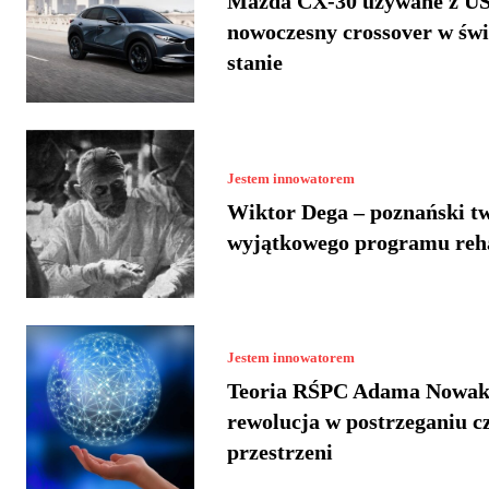
Mazda CX-30 używane z US
nowoczesny crossover w św
stanie
Jestem innowatorem
Wiktor Dega – poznański t
wyjątkowego programu reha
Jestem innowatorem
Teoria RŚPC Adama Nowak
rewolucja w postrzeganiu cz
przestrzeni