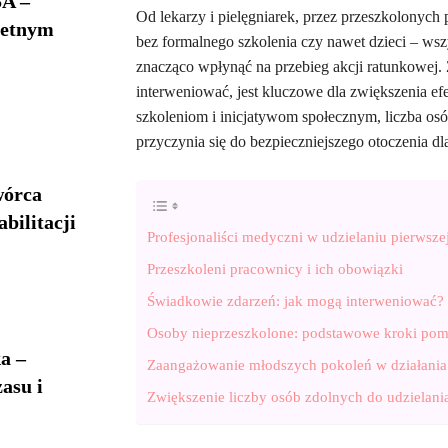
A –
Od lekarzy i pielęgniarek, przez przeszkolony
ietnym
bez formalnego szkolenia czy nawet dzieci – wszy
znacząco wpłynąć na przebieg akcji ratunkowej.
interweniować, jest kluczowe dla zwiększenia 
szkoleniom i inicjatywom społecznym, liczba osó
przyczynia się do bezpieczniejszego otoczenia dl
wórca
bilitacji
Profesjonaliści medyczni w udzielaniu pierwsz
Przeszkoleni pracownicy i ich obowiązki
Świadkowie zdarzeń: jak mogą interweniować?
Osoby nieprzeszkolone: podstawowe kroki po
a –
Zaangażowanie młodszych pokoleń w działania
asu i
Zwiększenie liczby osób zdolnych do udzielan