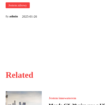
Jestem zdrowy
admin
2025-01-26
By
Related
Jestem innowatorem