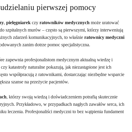
 udzielaniu pierwszej pomocy
zy
,
pielęgniarek
czy
ratowników medycznych
może uratować
 do szpitalnych murów – często są pierwszymi, którzy interweniują
ażnych zdarzeń komunikacyjnych, to właśnie
ratownicy medyczni
zkodowanych zanim dotrze pomoc specjalistyczna.
tóre zapewnia profesjonalistom medycznym aktualną wiedzę i
zy katastrofy naturalne pokazują, jak niezastąpione jest ich
zęsto współpracują z ratownikami, dostarczając niezbędne wsparcie
ększa szanse na przeżycie pacjentów.
tach
, którzy swoją wiedzą i doświadczeniem potrafią skutecznie
ryjnych. Przykładowo, w przypadkach nagłych zawałów serca, ich
u leczenia. Profesjonaliści medyczni to bez wątpienia fundament