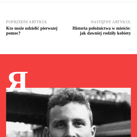
POPRZEDNI ARTYKUŁ
NASTĘPNY ARTYKUŁ
Kto może udzielić pierwszej
Historia położnictwa w mieście:
pomoc?
jak dawniej rodziły kobiety
Я