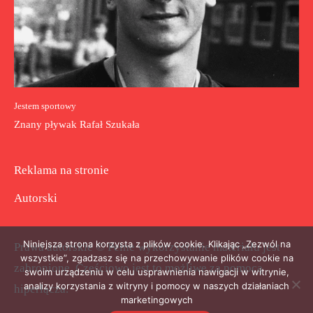
Jestem sportowy
Znany pływak Rafał Szukała
Reklama na stronie
Autorski
Niniejsza strona korzysta z plików cookie. Klikając „Zezwól na
Prawa autorskie © Pełne wykorzystanie materiału jest
wszystkie”, zgadzasz się na przechowywanie plików cookie na
zabronione. Częściowo jest to możliwe za pomocą
swoim urządzeniu w celu usprawnienia nawigacji w witrynie,
analizy korzystania z witryny i pomocy w naszych działaniach
hiperłącza.
marketingowych