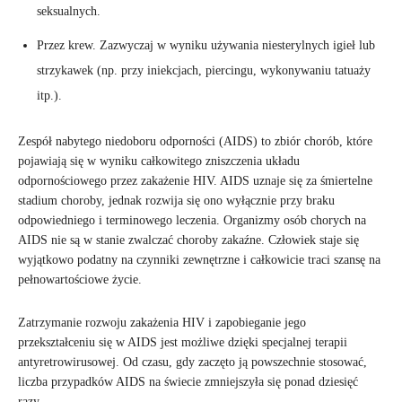
seksualnych.
Przez krew. Zazwyczaj w wyniku używania niesterylnych igieł lub
strzykawek (np. przy iniekcjach, piercingu, wykonywaniu tatuaży
itp.).
Zespół nabytego niedoboru odporności (AIDS) to zbiór chorób, które
pojawiają się w wyniku całkowitego zniszczenia układu
odpornościowego przez zakażenie HIV. AIDS uznaje się za śmiertelne
stadium choroby, jednak rozwija się ono wyłącznie przy braku
odpowiedniego i terminowego leczenia. Organizmy osób chorych na
AIDS nie są w stanie zwalczać choroby zakaźne. Człowiek staje się
wyjątkowo podatny na czynniki zewnętrzne i całkowicie traci szansę na
pełnowartościowe życie.
Zatrzymanie rozwoju zakażenia HIV i zapobieganie jego
przekształceniu się w AIDS jest możliwe dzięki specjalnej terapii
antyretrowirusowej. Od czasu, gdy zaczęto ją powszechnie stosować,
liczba przypadków AIDS na świecie zmniejszyła się ponad dziesięć
razy.