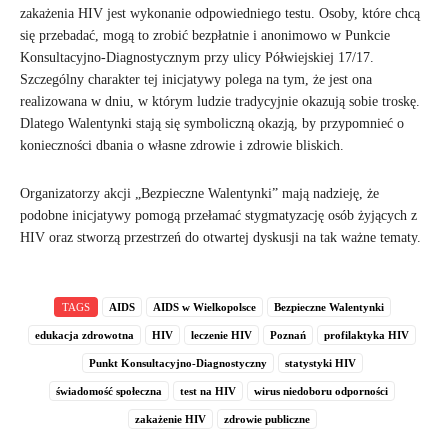
zakażenia HIV jest wykonanie odpowiedniego testu. Osoby, które chcą
się przebadać, mogą to zrobić bezpłatnie i anonimowo w Punkcie
Konsultacyjno-Diagnostycznym przy ulicy Półwiejskiej 17/17.
Szczególny charakter tej inicjatywy polega na tym, że jest ona
realizowana w dniu, w którym ludzie tradycyjnie okazują sobie troskę.
Dlatego Walentynki stają się symboliczną okazją, by przypomnieć o
konieczności dbania o własne zdrowie i zdrowie bliskich.
Organizatorzy akcji „Bezpieczne Walentynki” mają nadzieję, że
podobne inicjatywy pomogą przełamać stygmatyzację osób żyjących z
HIV oraz stworzą przestrzeń do otwartej dyskusji na tak ważne tematy.
TAGS
AIDS
AIDS w Wielkopolsce
Bezpieczne Walentynki
edukacja zdrowotna
HIV
leczenie HIV
Poznań
profilaktyka HIV
Punkt Konsultacyjno-Diagnostyczny
statystyki HIV
świadomość społeczna
test na HIV
wirus niedoboru odporności
zakażenie HIV
zdrowie publiczne