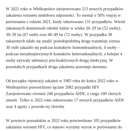
W 2022 roku w Wielkopolsce zarejestrowano 213 nowych przypadków
zakażenia wirusem niedoboru odporności. To niemal o 50% więcej w
porównaniu z rokiem 2021, kiedy odnotowano 131 przypadków. Wśród
zakażonych dominowali młodzi ludzie w wieku 20–29 lat (52 osoby),
30–39 lat (67 osób) oraz 40–49 lat (72 osoby). W przypadku 38
zakażonych udało się ustalić prawdopodobną drogę transmisji wirusa:
30 osób zakaziło się podczas kontaktów homoseksualnych, 4 osoby –
podczas niezabezpieczonych kontaktów heteroseksualnych, a kolejne 4
osoby używały substancji psychoaktywnych drogą iniekcyjną. W
pozostałych przypadkach droga zakażenia pozostaje nieznana.
Od początku rejestracji zakażeń w 1985 roku do końca 2022 roku w
Wielkopolsce potwierdzono łącznie 2082 przypadki HIV.
Zarejestrowano również 248 przypadków AIDS, z czego 109 chorych
zmarło. Tylko w 2022 roku odnotowano 17 nowych przypadków AIDS
oraz 4 zgony z powodu tej choroby.
W powiecie poznańskim w 2022 roku potwierdzono 105 przypadków
zakażenia wirusem HIV, co stanowi wyraźny wzrost w porównaniu do