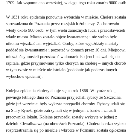
1709. Jak wspomniano wcześniej, w ciągu tego roku zmarło 9000 osób.
W 1831 roku epidemia ponownie wybuchła w mieście. Cholera została
sprowadzona do Poznania przez rosyjskich żołnierzy. Zachorowało
wtedy około 900 osób, w tym wielu zamożnych ludzi i przedstawicieli
władz miasta. Miasto zostało objęte kwarantanną i nie wolno było
nikomu wjeżdżać ani wyjeżdżać. Osoby, które wyjeżdżały musiały
poddać się kwarantannie i pozostać w domach przez 10 dni. Miejscowi
mieszkańcy musieli pozostawać w domach. Pacjenci udawali się do
szpitala, gdzie przyjmowano tylko chorych na cholerę – innych chorób
w tym czasie w mieście nie istniało (podobnie jak podczas innych
wybuchów epidemii).
Kolejna epidemia cholery datuje się na rok 1866. W tymże roku,
pewnego letniego dnia do Poznania przyjechali rybacy ze Szczecina,
gdzie już wcześniej były wykryte przypadki choroby. Rybacy udali się
na Stary Rynek, gdzie zatrzymali się w jednym z barów i zarazili
pracownika lokalu. Kolejne przypadki zostały wykryte w jednej z
dzielnic Chwaliszewa (na obrzeżach Poznania). Cholera bardzo szybko
rozprzestrzeniła się po mieście i wkrótce w Poznaniu została ogłoszona