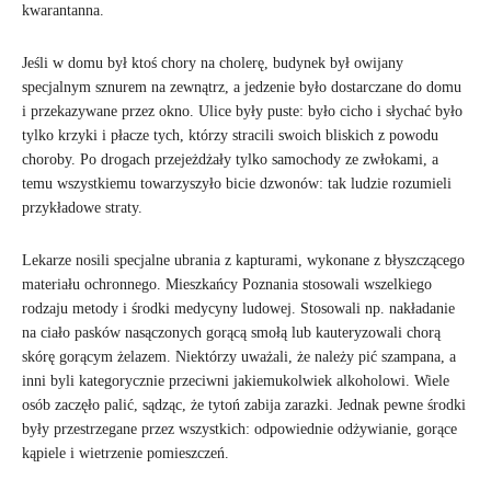
kwarantanna.
Jeśli w domu był ktoś chory na cholerę, budynek był owijany
specjalnym sznurem na zewnątrz, a jedzenie było dostarczane do domu
i przekazywane przez okno. Ulice były puste: było cicho i słychać było
tylko krzyki i płacze tych, którzy stracili swoich bliskich z powodu
choroby. Po drogach przejeżdżały tylko samochody ze zwłokami, a
temu wszystkiemu towarzyszyło bicie dzwonów: tak ludzie rozumieli
przykładowe straty.
Lekarze nosili specjalne ubrania z kapturami, wykonane z błyszczącego
materiału ochronnego. Mieszkańcy Poznania stosowali wszelkiego
rodzaju metody i środki medycyny ludowej. Stosowali np. nakładanie
na ciało pasków nasączonych gorącą smołą lub kauteryzowali chorą
skórę gorącym żelazem. Niektórzy uważali, że należy pić szampana, a
inni byli kategorycznie przeciwni jakiemukolwiek alkoholowi. Wiele
osób zaczęło palić, sądząc, że tytoń zabija zarazki. Jednak pewne środki
były przestrzegane przez wszystkich: odpowiednie odżywianie, gorące
kąpiele i wietrzenie pomieszczeń.