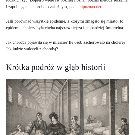
ludzkich żyć. Dopiero wiele lat później Poznań poznał metody leczenia
i zapobiegania chorobom zakaźnym, podaje
ipoznan.net
.
Jeśli porównać wszystkie epidemie, z którymi zmagało się miasto, to
epidemia cholery była chyba najstraszniejsza i najbardziej śmiertelna.
Jak choroba pojawiła się w mieście? Ile osób zachorowało na cholerę?
Jak ludzie walczyli z chorobą?
Krótka podróż w głąb historii