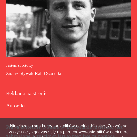
Jestem sportowy
Znany pływak Rafał Szukała
Reklama na stronie
Autorski
Niniejsza strona korzysta z plików cookie. Klikając „Zezwól na
Prawa autorskie © Pełne wykorzystanie materiału jest
wszystkie”, zgadzasz się na przechowywanie plików cookie na
zabronione. Częściowo jest to możliwe za pomocą