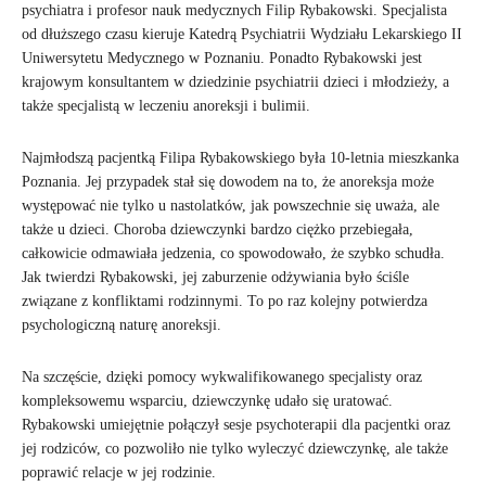
psychiatra i profesor nauk medycznych Filip Rybakowski. Specjalista
od dłuższego czasu kieruje Katedrą Psychiatrii Wydziału Lekarskiego II
Uniwersytetu Medycznego w Poznaniu. Ponadto Rybakowski jest
krajowym konsultantem w dziedzinie psychiatrii dzieci i młodzieży, a
także specjalistą w leczeniu anoreksji i bulimii.
Najmłodszą pacjentką Filipa Rybakowskiego była 10-letnia mieszkanka
Poznania. Jej przypadek stał się dowodem na to, że anoreksja może
występować nie tylko u nastolatków, jak powszechnie się uważa, ale
także u dzieci. Choroba dziewczynki bardzo ciężko przebiegała,
całkowicie odmawiała jedzenia, co spowodowało, że szybko schudła.
Jak twierdzi Rybakowski, jej zaburzenie odżywiania było ściśle
związane z konfliktami rodzinnymi. To po raz kolejny potwierdza
psychologiczną naturę anoreksji.
Na szczęście, dzięki pomocy wykwalifikowanego specjalisty oraz
kompleksowemu wsparciu, dziewczynkę udało się uratować.
Rybakowski umiejętnie połączył sesje psychoterapii dla pacjentki oraz
jej rodziców, co pozwoliło nie tylko wyleczyć dziewczynkę, ale także
poprawić relacje w jej rodzinie.