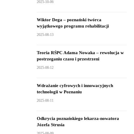
2025-10-06
Wiktor Dega – poznański twórca
wyjątkowego programu rehabilitacji
2025-08-13
Teoria RŚPC Adama Nowaka – rewolucja w
postrzeganiu czasu i przestrzeni
2025-08-12
Wdrażanie cyfrowych i innowacyjnych
technologii w Poznaniu
2025-08-11
Odkrycia poznańskiego lekarza-nowatora
Józefa Strusia
2025-08-09