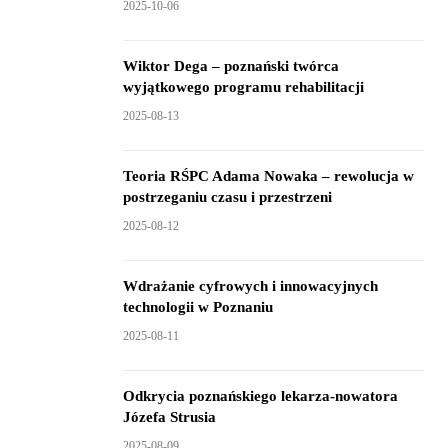
2025-10-06
Wiktor Dega – poznański twórca
wyjątkowego programu rehabilitacji
2025-08-13
Teoria RŚPC Adama Nowaka – rewolucja w
postrzeganiu czasu i przestrzeni
2025-08-12
Wdrażanie cyfrowych i innowacyjnych
technologii w Poznaniu
2025-08-11
Odkrycia poznańskiego lekarza-nowatora
Józefa Strusia
2025-08-09