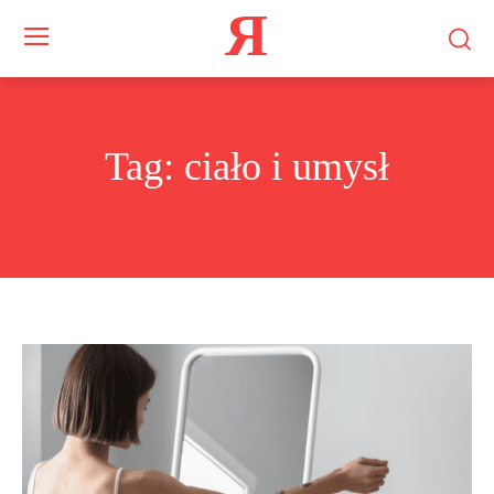
Я
Tag:
ciało i umysł