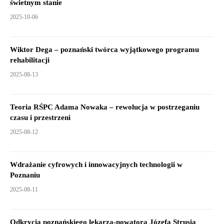
świetnym stanie
2025-10-06
Wiktor Dega – poznański twórca wyjątkowego programu
rehabilitacji
2025-08-13
Teoria RŚPC Adama Nowaka – rewolucja w postrzeganiu
czasu i przestrzeni
2025-08-12
Wdrażanie cyfrowych i innowacyjnych technologii w
Poznaniu
2025-08-11
Odkrycia poznańskiego lekarza-nowatora Józefa Strusia